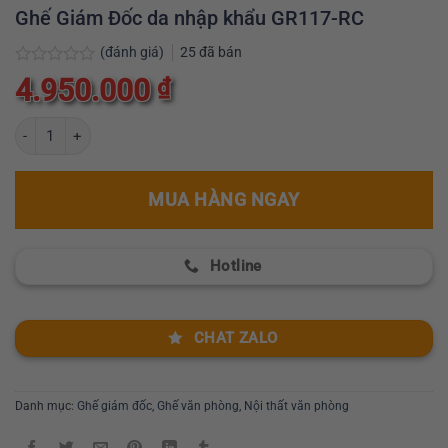
Ghế Giám Đốc da nhập khẩu GR117-RC
(đánh giá)
25
đã bán
Được
4.950.000
₫
xếp
hạng
0
Ghế Giám Đốc da nhập khẩu GR117-RC số lượng
5
sao
MUA HÀNG NGAY
Hotline
CHAT ZALO
Danh mục:
Ghế giám đốc
,
Ghế văn phòng
,
Nội thất văn phòng