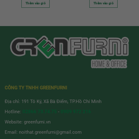
Thêm vào giỏ
Thêm vào giỏ
CÔNG TY TNHH GREENFURNI
Địa chỉ: 191 Tô Ký, Xã Bà Điểm, TP.Hồ Chí Minh
Hotline:
02866 73.74.75
-
0909 972 216
Website:
greenfurni.vn
Email:
noithat.greenfurni@gmail.com