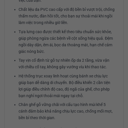
việc của bạn.
Chất liệu da PVC cao cấp với độ bền bỉ vượt trội, chống
thấm nước, đàn hồi tốt, cho bạn sự thoải mái khi ngồi
làm việc trong nhiều giờ liền.
Tựa lưng cao được thiết kế theo tiêu chuẩn sức khỏe,
giúp phòng ngừa các bệnh về cột sống hiệu quả. Đệm
ngồi dày dặn, êm ái, bọc da thoáng mát, hạn chế cảm
giác nóng bức.
Tay vịn cố định từ gỗ tự nhiên ốp da 2 tầng, vừa vặn
với chiều cổ tay, không gây vướng víu khi thao tác.
Hệ thống trục xoay linh hoạt cùng bánh xe chịu lực
giúp bạn dễ dàng di chuyển. Bộ điều khiển 2 cần tiện
lợi giúp điều chỉnh độ cao, độ ngã của ghế, cho phép
bạn nghỉ ngơi thoải mái ngay tại chỗ.
Chân ghế gỗ vững chãi với cấu tạo hình múi khế 5
cánh đảm bảo khả năng chịu lực cao, chống mối mọt,
bền bỉ theo thời gian.