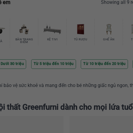
ẻ em
Showing all 9 r
BÀN TRANG
KỆ TIVI
TỦ RƯỢU
GHẾ ĂN
T
RÀ
ĐIỂM
Dưới 30 triệu
Từ 5 triệu đến 10 triệu
Từ 10 triệu đến 20 triệu
chí bảo vệ sức khoẻ và mang đến cho bé những giấc ngủ ngon, t
i thất Greenfurni dành cho mọi lứa tuổ