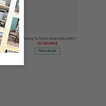
 GR105
Bộ Giường Tủ Trẻ Em Nhập Khẩu GR911
22.700.000
₫
Thêm vào giỏ