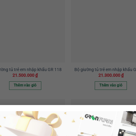
ường tủ trẻ em nhập khẩu GR 118
Bộ giường tủ trẻ em nhập khẩu 
21.500.000
₫
21.300.000
₫
Thêm vào giỏ
Thêm vào giỏ