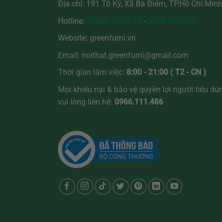
Địa chỉ: 191 Tô Ký, Xã Bà Điểm, TP.Hồ Chí Min
Hotline:
02866 73.74.75
-
0909 972 216
Website:
greenfurni.vn
Email:
noithat.greenfurni@gmail.com
Thời gian làm việc:
8:00 - 21:00 ( T2 - CN )
Mọi khiếu nại & bảo vệ quyền lợi người tiêu dù
vui lòng liên hệ:
0966.111.486