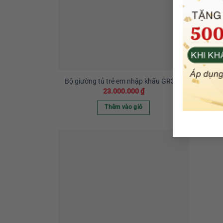
Bộ giường tủ trẻ em nhập khẩu GR350
Bộ gi
23.000.000
₫
Thêm vào giỏ