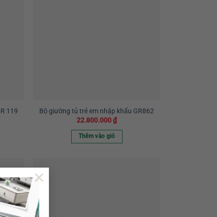
GR 119
Bộ giường tủ trẻ em nhập khẩu GR862
22.800.000
₫
Thêm vào giỏ
×