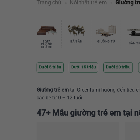
Trang chủ
»
Nội thất trẻ em
»
Giường tr
SOFA
BÀN ĂN
GIƯỜNG TỦ
BÀN T
PHÒNG
KHÁCH
Dưới 5 triệu
Dưới 15 triệu
Dưới 20 triệu
Giường trẻ em
tại Greenfurni hướng đến tiêu 
các bé từ 0 – 12 tuổi.
47+ Mẫu giường trẻ em tại nộ