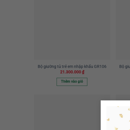
Bộ giường tủ trẻ em nhập khẩu GR106
Bộ gi
21.300.000
₫
Thêm vào giỏ