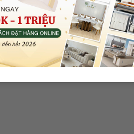
ường tủ trẻ em nhập khẩu GR861
Bộ giường tủ trẻ em nhập khẩu
21.300.000
₫
21.300.000
₫
Thêm vào giỏ
Thêm vào giỏ