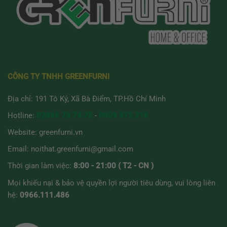
CÔNG TY TNHH GREENFURNI
Địa chỉ: 191 Tô Ký, Xã Bà Điểm, TP.Hồ Chí Minh
Hotline:
02866 73.74.75
-
0909 972 216
Website:
greenfurni.vn
Email:
noithat.greenfurni@gmail.com
Thời gian làm việc:
8:00 - 21:00 ( T2 - CN )
Mọi khiếu nại & bảo vệ quyền lợi người tiêu dùng, vui lòng liên
hệ:
0966.111.486