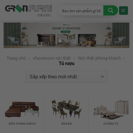
Chuyển
đến
nội
dung
Trang chủ
»
showroom nội thất
»
Nội thất phòng khách
»
Tủ rượu
SOFA PHÒNG KHÁCH
BÀN ĂN
GIƯỜNG TỦ