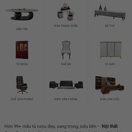
BÀN TRANG ĐIỂM
KỆ TIVI
BÀN TRÀ
TỦ RƯỢU
GHẾ ĂN
TỦ GIÀY
GHẾ VĂN PHÒNG
SOFA VĂN PHÒNG
BÀN LÀM VIỆC
Hơn 99+ mẫu tủ rượu đẹp, sang trọng, siêu bền –
Nội thất