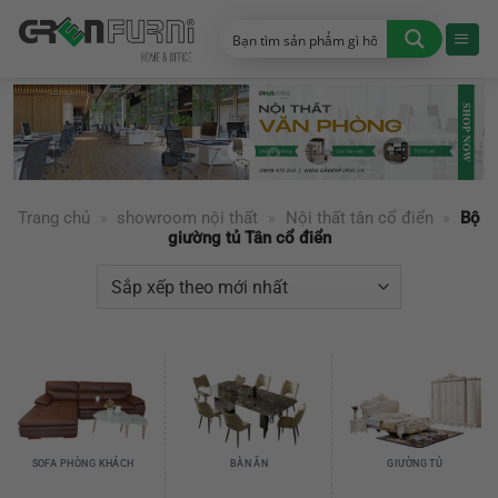
Chuyển
đến
nội
dung
Trang chủ
»
showroom nội thất
»
Nội thất tân cổ điển
»
Bộ
giường tủ Tân cổ điển
SOFA PHÒNG KHÁCH
BÀN ĂN
GIƯỜNG TỦ