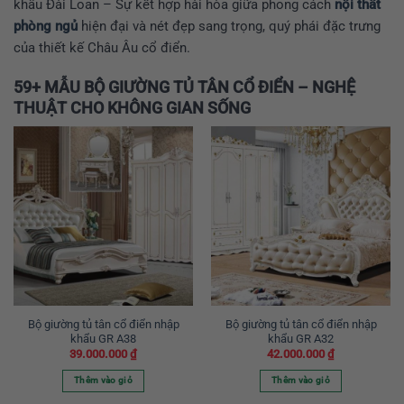
khẩu Đài Loan – Sự kết hợp hài hòa giữa phong cách
nội thất
phòng ngủ
hiện đại và nét đẹp sang trọng, quý phái đặc trưng
của thiết kế Châu Âu cổ điển.
59+ MẪU BỘ GIƯỜNG TỦ TÂN CỔ ĐIỂN – NGHỆ
THUẬT CHO KHÔNG GIAN SỐNG
Bộ giường tủ tân cổ điển nhập
Bộ giường tủ tân cổ điển nhập
khẩu GR A38
khẩu GR A32
39.000.000
₫
42.000.000
₫
Thêm vào giỏ
Thêm vào giỏ