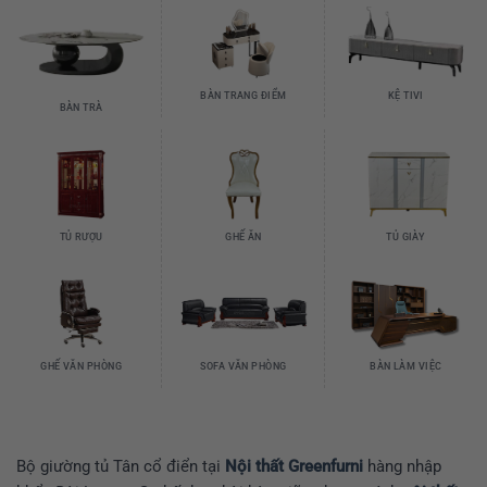
BÀN TRANG ĐIỂM
KỆ TIVI
BÀN TRÀ
TỦ RƯỢU
GHẾ ĂN
TỦ GIÀY
GHẾ VĂN PHÒNG
SOFA VĂN PHÒNG
BÀN LÀM VIỆC
Bộ giường tủ Tân cổ điển tại
Nội thất Greenfurni
hàng nhập