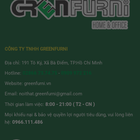
CÔNG TY TNHH GREENFURNI
Địa chỉ: 191 Tô Ký, Xã Bà Điểm, TP.Hồ Chí Minh
Hotline:
02866 73.74.75
-
0909 972 216
Website:
greenfurni.vn
Email:
noithat.greenfurni@gmail.com
Thời gian làm việc:
8:00 - 21:00 ( T2 - CN )
Mọi khiếu nại & bảo vệ quyền lợi người tiêu dùng, vui lòng liên
hệ:
0966.111.486