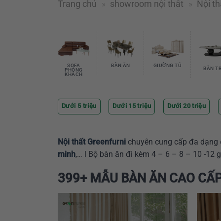
Trang chủ
»
showroom nội thất
»
Nội th
SOFA
BÀN ĂN
GIƯỜNG TỦ
BÀN T
PHÒNG
KHÁCH
Dưới 5 triệu
Dưới 15 triệu
Dưới 20 triệu
Nội thất Greenfurni
chuyên cung cấp đa dạng c
minh
,… l Bộ bàn ăn đi kèm 4 – 6 – 8 – 10 -12
399+ MẪU BÀN ĂN CAO CẤP