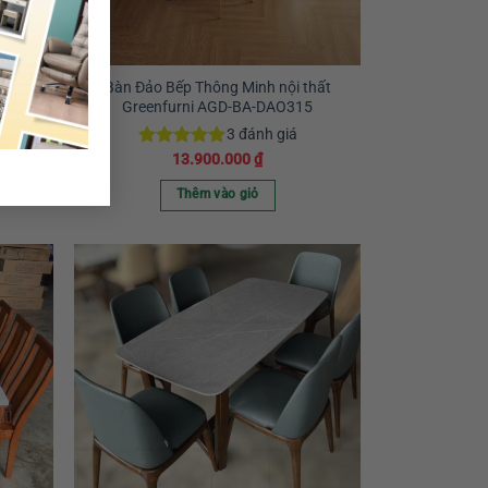
thất
Bàn Đảo Bếp Thông Minh nội thất
8
Greenfurni AGD-BA-DAO315
3
đánh giá
13.900.000
₫
Được xếp
hạng
5.00
5 sao
Thêm vào giỏ