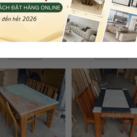
n tròn mặt đá kết hợp bếp hấp đa
Bàn Đảo Bếp Thông Minh nội 
năng GR032-2424
Greenfurni AGD-BA-DAO31
7
đánh giá
8
đánh giá
24.690.000
₫
14.200.000
₫
Được xếp
Được xếp
hạng
5.00
hạng
5.00
5 sao
5 sao
Thêm vào giỏ
Thêm vào giỏ