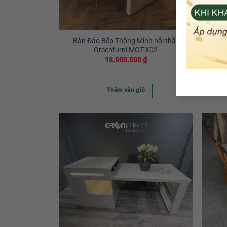
Bàn Đảo Bếp Thông Minh nội thất
Bàn ă
Greenfurni MGT-X02
18.900.000
₫
Thêm vào giỏ