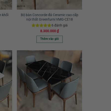
n khối
Bộ bàn Concorde đá Ceramic cao cấp
nội thất Greenfurni VMG-CE18
6
đánh giá
8.300.000
₫
Được xếp
hạng
5.00
5 sao
Thêm vào giỏ