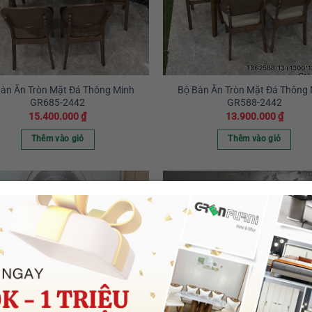
àn Ăn Tròn Mặt Đá Thông Minh
Bộ Bàn Ăn Tròn Mặt Đá Thông
GR685-2442
GR588-2442
15.400.000
₫
13.900.000
₫
Thêm vào giỏ
Thêm vào giỏ