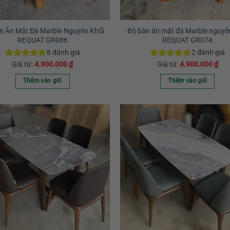
n Ăn Mặt Đá Marble Nguyên Khối
Bộ bàn ăn mặt đá Marble nguyê
REQUAT GR086
REQUAT GR074
8
đánh giá
2
đánh giá
Giá từ:
4.900.000
₫
Giá từ:
4.900.000
₫
Được xếp
Được xếp
hạng
5.00
hạng
5.00
5 sao
5 sao
Thêm vào giỏ
Thêm vào giỏ
Sản
Sản
phẩm
phẩm
này
này
có
có
nhiều
nhiều
biến
biến
thể.
thể.
Các
Các
tùy
tùy
chọn
chọn
có
có
thể
thể