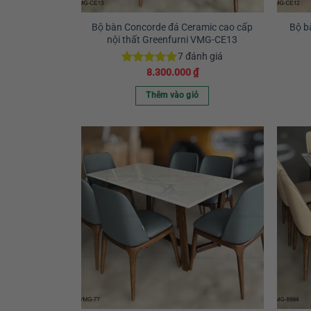
Bộ bàn Concorde đá Ceramic cao cấp
Bộ b
nội thất Greenfurni VMG-CE13
7
đánh giá
8.300.000
₫
Được xếp
hạng
5.00
5 sao
Thêm vào giỏ