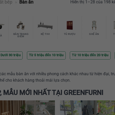
ất bếp
»
Bàn ăn
Hiển thị 1–28 của 198 k
BÀN TRANG
KỆ TIVI
TỦ RƯỢU
GHẾ ĂN
T
RÀ
ĐIỂM
Dưới 30 triệu
Từ 5 triệu đến 10 triệu
Từ 10 triệu đến 20 triệu
ác mẫu bàn ăn với nhiều phong cách khác nhau từ hiện đại, tr
 ghế cho khách hàng thoải mái lựa chọn.
, MẪU MỚI NHẤT TẠI GREENFURNI