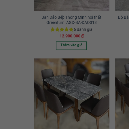
Bàn Đảo Bếp Thông Minh nội thất
Bộ Bà
Greenfurni AGD-BA-DAO313
6
đánh giá
12.900.000
₫
Được xếp
hạng
5.00
5 sao
Thêm vào giỏ