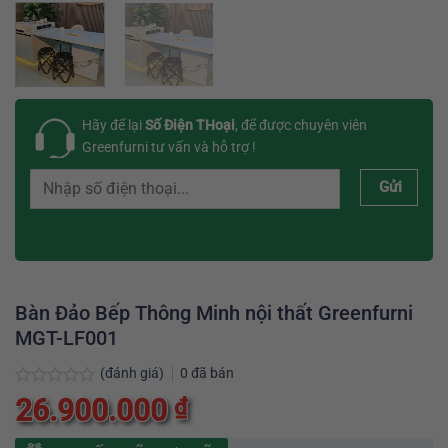
Hãy để lại
Số Điện THoại
, để được chuyên viên
Greenfurni tư vấn và hỗ trợ !
Gửi
Bàn Đảo Bếp Thông Minh nội thất Greenfurni
MGT-LF001
(đánh giá)
0
đã bán
Được
26.900.000
₫
xếp
hạng
0