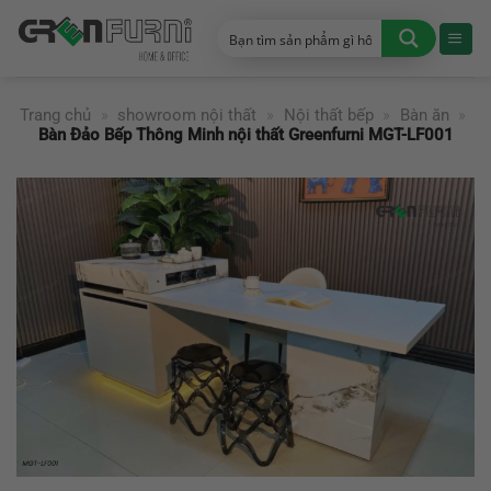
Chuyển
đến
nội
dung
Trang chủ
»
showroom nội thất
»
Nội thất bếp
»
Bàn ăn
»
Bàn Đảo Bếp Thông Minh nội thất Greenfurni MGT-LF001