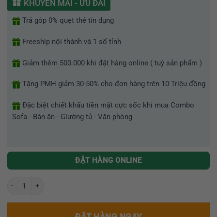
KHUYẾN MÃI - ƯU ĐÃI
5
sao
Trả góp 0% quẹt thẻ tín dụng
Freeship nội thành và 1 số tỉnh
Giảm thêm 500.000 khi đặt hàng online ( tuỳ sản phẩm )
Tặng PMH giảm 30-50% cho đơn hàng trên 10 Triệu đồng
Đặc biệt chiết khấu tiền mặt cực sốc khi mua Combo
Sofa - Bàn ăn - Giường tủ - Văn phòng
ĐẶT HÀNG ONLINE
Bàn Đảo Bếp Thông Minh nội thất Greenfurni MGT-LF001 số lượng
ĐẶT HÀNG NGAY