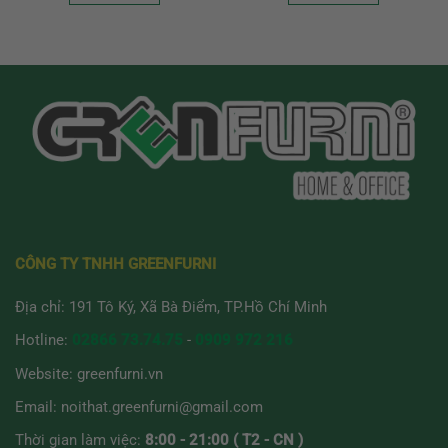
Sản
Sản
phẩm
phẩm
này
này
có
có
nhiều
nhiều
biến
biến
thể.
thể.
Các
Các
tùy
tùy
chọn
chọn
có
có
thể
thể
được
được
CÔNG TY TNHH GREENFURNI
chọn
chọn
trên
trên
Địa chỉ: 191 Tô Ký, Xã Bà Điểm, TP.Hồ Chí Minh
trang
trang
sản
sản
Hotline:
02866 73.74.75
-
0909 972 216
phẩm
phẩm
Website:
greenfurni.vn
Email:
noithat.greenfurni@gmail.com
Thời gian làm việc:
8:00 - 21:00 ( T2 - CN )