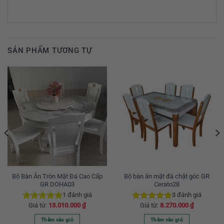
SẢN PHẨM TƯƠNG TỰ
Bộ Bàn Ăn Tròn Mặt Đá Cao Cấp
Bộ bàn ăn mặt đá chặt góc GR
GR DOHA03
Cerato28
1
đánh giá
3
đánh giá
Giá từ:
13.010.000
₫
Giá từ:
8.270.000
₫
Được xếp
Được xếp
hạng
5.00
hạng
5.00
Thêm vào giỏ
Thêm vào giỏ
5 sao
5 sao