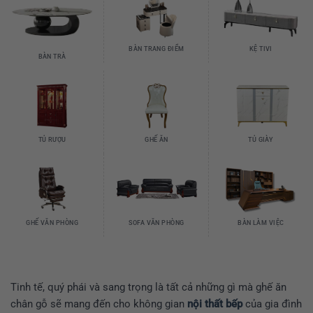
BÀN TRANG ĐIỂM
KỆ TIVI
BÀN TRÀ
TỦ RƯỢU
GHẾ ĂN
TỦ GIÀY
GHẾ VĂN PHÒNG
SOFA VĂN PHÒNG
BÀN LÀM VIỆC
Tinh tế, quý phái và sang trọng là tất cả những gì mà ghế ăn
chân gỗ sẽ mang đến cho không gian
nội thất bếp
của gia đình