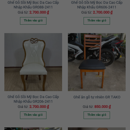
được
được
Ghế Gỗ Sồi Mỹ Bọc Da Cao Cấp
Ghế Gỗ Sồi Mỹ Bọc Da Cao Cấp
Nhập Khẩu GR088-2411
Nhập Khẩu GR606-2411
chọn
chọn
Giá từ:
2.700.000
₫
Giá từ:
2.700.000
₫
trên
trên
trang
trang
Thêm vào giỏ
Thêm vào giỏ
sản
sản
Sản
Sản
phẩm
phẩm
phẩm
phẩm
này
này
có
có
nhiều
nhiều
biến
biến
thể.
thể.
Các
Các
tùy
tùy
chọn
chọn
có
có
thể
thể
được
được
Ghế Gỗ Sồi Mỹ Bọc Da Cao Cấp
Ghế ăn gỗ tự nhiên GR TAKO
Nhập Khẩu GR206-2411
chọn
chọn
Giá từ:
2.700.000
₫
Giá từ:
850.000
₫
trên
trên
trang
trang
Thêm vào giỏ
Thêm vào giỏ
sản
sản
Sản
Sản
phẩm
phẩm
phẩm
phẩm