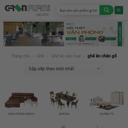
Chuyển
đến
nội
dung
Trang chủ
»
Ghế
»
Ghế ăn các loại
»
ghế ăn chân gỗ
SOFA PHÒNG KHÁCH
BÀN ĂN
GIƯỜNG TỦ