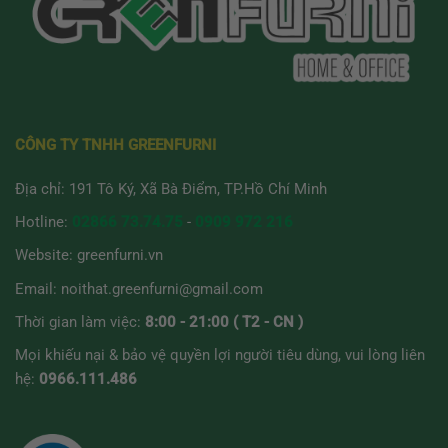
thể.
thể.
Các
Các
tùy
tùy
chọn
chọn
có
có
thể
thể
được
được
CÔNG TY TNHH GREENFURNI
chọn
chọn
trên
trên
Địa chỉ: 191 Tô Ký, Xã Bà Điểm, TP.Hồ Chí Minh
trang
trang
sản
sản
Hotline:
02866 73.74.75
-
0909 972 216
phẩm
phẩm
Website:
greenfurni.vn
Email:
noithat.greenfurni@gmail.com
Thời gian làm việc:
8:00 - 21:00 ( T2 - CN )
Mọi khiếu nại & bảo vệ quyền lợi người tiêu dùng, vui lòng liên
hệ:
0966.111.486