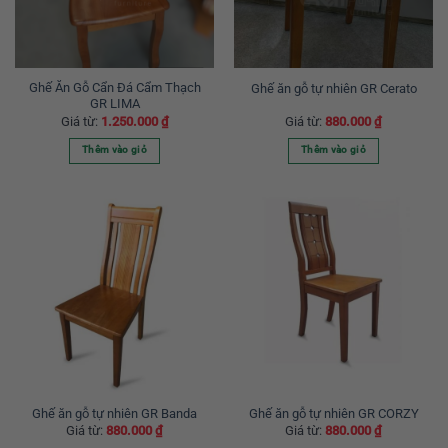
tùy
tùy
chọn
chọn
có
có
thể
thể
được
được
Ghế Ăn Gỗ Cẩn Đá Cẩm Thạch
Ghế ăn gỗ tự nhiên GR Cerato
GR LIMA
chọn
chọn
Giá từ:
1.250.000
₫
Giá từ:
880.000
₫
trên
trên
trang
trang
Thêm vào giỏ
Thêm vào giỏ
sản
sản
Sản
Sản
phẩm
phẩm
phẩm
phẩm
này
này
có
có
nhiều
nhiều
biến
biến
thể.
thể.
Các
Các
tùy
tùy
chọn
chọn
có
có
thể
thể
được
được
Ghế ăn gỗ tự nhiên GR Banda
Ghế ăn gỗ tự nhiên GR CORZY
Giá từ:
880.000
₫
Giá từ:
880.000
₫
chọn
chọn