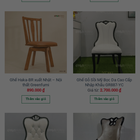
Ghế Haka-BR xuất Nhật – Nội
Ghế Gỗ Sồi Mỹ Bọc Da Cao Cấp
thất Greenfurni
Nhập Khẩu GR887-YC
890.000
₫
Giá từ:
2.700.000
₫
Thêm vào giỏ
Thêm vào giỏ
Sản
phẩm
này
có
nhiều
biến