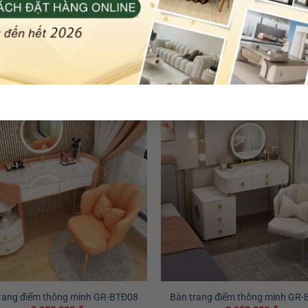
rang điểm thông minh GR-BTĐ14
Bàn trang điểm thông minh GR
4.650.000
₫
4.650.000
₫
Thêm vào giỏ
Thêm vào giỏ
rang điểm thông minh GR-BTĐ08
Bàn trang điểm thông minh GR