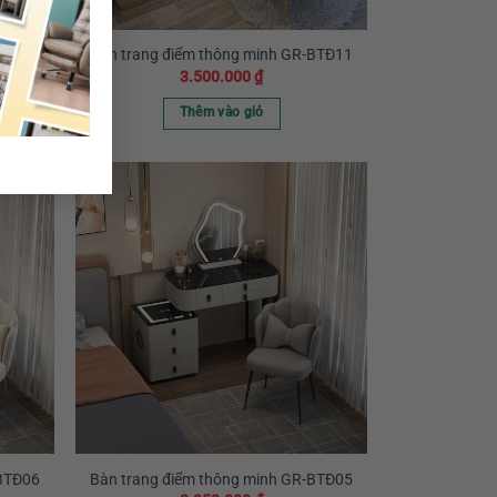
-BTĐ13
Bàn trang điểm thông minh GR-BTĐ11
3.500.000
₫
Thêm vào giỏ
-BTĐ06
Bàn trang điểm thông minh GR-BTĐ05