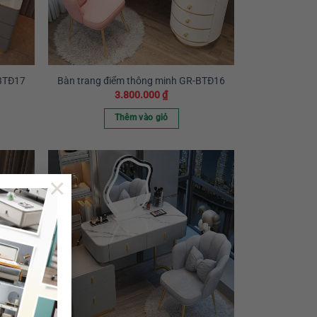
-BTĐ17
Bàn trang điểm thông minh GR-BTĐ16
3.800.000
₫
Thêm vào giỏ
×