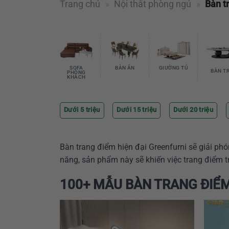
Trang chủ
»
Nội thất phòng ngủ
»
Bàn t
SOFA
BÀN ĂN
GIƯỜNG TỦ
BÀN T
PHÒNG
KHÁCH
Dưới 5 triệu
Dưới 15 triệu
Dưới 20 triệu
Bàn trang điểm hiện đại Greenfurni sẽ giải ph
năng, sản phẩm này sẽ khiến việc trang điểm trở
100+ MẪU BÀN TRANG ĐIỂM