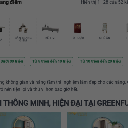
rang điểm
Hiển thị 1–28 của 52 k
BÀN TRANG
KỆ TIVI
TỦ RƯỢU
GHẾ ĂN
T
RÀ
ĐIỂM
Dưới 30 triệu
Từ 5 triệu đến 10 triệu
Từ 10 triệu đến 20 triệu
óng không gian và nâng tầm trải nghiệm làm đẹp cho các nàng. C
 nên tiện lợi và thú vị hơn bao giờ hết.
 THÔNG MINH, HIỆN ĐẠI TẠI GREENF