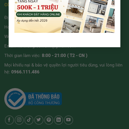
CÔNG TY TNHH GREENFURNI
Địa chỉ: 191 Tô Ký, Xã Bà Điểm, TP.Hồ Chí Minh
Hotline:
02866 73.74.75
-
0909 972 216
Website:
greenfurni.vn
Email:
noithat.greenfurni@gmail.com
Thời gian làm việc:
8:00 - 21:00 ( T2 - CN )
Mọi khiếu nại & bảo vệ quyền lợi người tiêu dùng, vui lòng liên
hệ:
0966.111.486