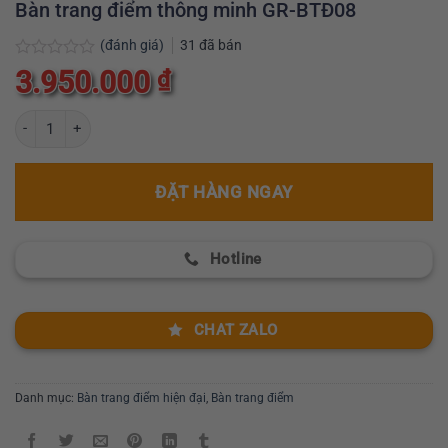
Bàn trang điểm thông minh GR-BTĐ08
(đánh giá)
31
đã bán
Được
3.950.000
₫
xếp
hạng
0
Bàn trang điểm thông minh GR-BTĐ08 số lượng
5
sao
ĐẶT HÀNG NGAY
Hotline
CHAT ZALO
Danh mục:
Bàn trang điểm hiện đại
,
Bàn trang điểm