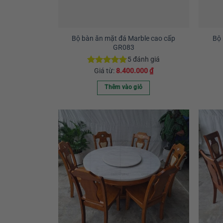
có
thể
được
chọn
Bộ bàn ăn mặt đá Marble cao cấp
Bộ 
GR083
trên
trang
5
đánh giá
sản
Giá từ:
8.400.000
₫
Được xếp
hạng
5.00
phẩm
5 sao
Thêm vào giỏ
Sản
phẩm
này
có
nhiều
biến
thể.
Các
tùy
chọn
có