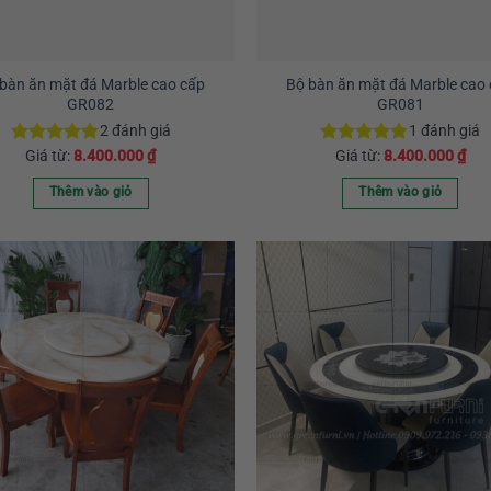
có
có
thể
thể
được
được
chọn
chọn
bàn ăn mặt đá Marble cao cấp
Bộ bàn ăn mặt đá Marble cao
GR082
GR081
trên
trên
trang
trang
2
đánh giá
1
đánh giá
sản
sản
Giá từ:
8.400.000
₫
Giá từ:
8.400.000
₫
Được xếp
Được xếp
hạng
5.00
hạng
5.00
phẩm
phẩm
5 sao
5 sao
Thêm vào giỏ
Thêm vào giỏ
Sản
Sản
phẩm
phẩm
này
này
có
có
nhiều
nhiều
biến
biến
thể.
thể.
Các
Các
tùy
tùy
chọn
chọn
có
có