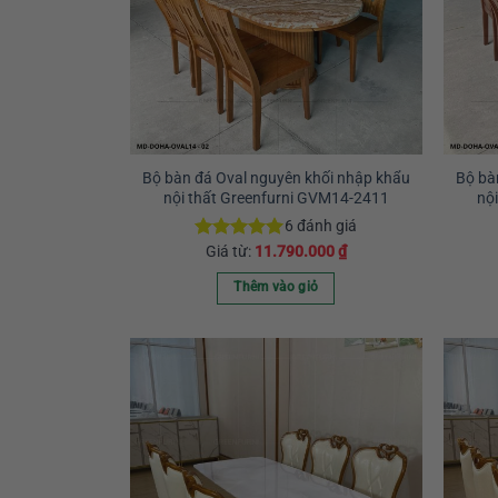
Bộ bàn đá Oval nguyên khối nhập khẩu
Bộ bà
nội thất Greenfurni GVM14-2411
nộ
6
đánh giá
Giá từ:
11.790.000
₫
Được xếp
hạng
5.00
5 sao
Thêm vào giỏ
Sản
phẩm
này
có
nhiều
biến
thể.
Các