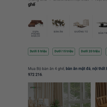
ghế
SOFA
BÀN ĂN
GIƯỜNG TỦ
BÀN T
PHÒNG
KHÁCH
Dưới 5 triệu
Dưới 15 triệu
Dưới 20 triệu
Mua Bộ bàn ăn 4 ghế,
bàn ăn mặt đá
,
nội thất
972 216
.