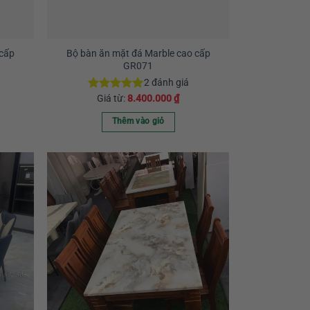
có
thể
được
chọn
 cấp
Bộ bàn ăn mặt đá Marble cao cấp
GR071
trên
trang
2
đánh giá
sản
Giá từ:
8.400.000
₫
Được xếp
hạng
5.00
phẩm
5 sao
Thêm vào giỏ
Sản
phẩm
này
có
nhiều
biến
thể.
Các
tùy
chọn
có