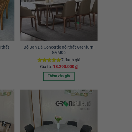
Các
tùy
chọn
có
thể
được
chọn
 thất
Bộ Bàn Đá Concerde nội thất Grenfurni
GVM06
trên
trang
7
đánh giá
sản
Giá từ:
13.290.000
₫
Được xếp
hạng
5.00
phẩm
5 sao
Thêm vào giỏ
Sản
phẩm
này
có
nhiều
biến
thể.
Các