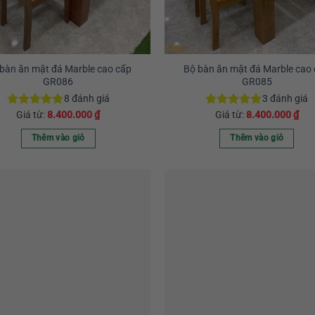
chọn
chọn
có
có
thể
thể
được
được
chọn
chọn
bàn ăn mặt đá Marble cao cấp
Bộ bàn ăn mặt đá Marble cao
GR086
GR085
trên
trên
trang
trang
8
đánh giá
3
đánh giá
sản
sản
Giá từ:
8.400.000
₫
Giá từ:
8.400.000
₫
Được xếp
Được xếp
hạng
5.00
hạng
5.00
phẩm
phẩm
5 sao
5 sao
Thêm vào giỏ
Thêm vào giỏ
Sản
Sản
phẩm
phẩm
này
này
có
có
nhiều
nhiều
biến
biến
thể.
thể.
Các
Các
tùy
tùy
chọn
chọn