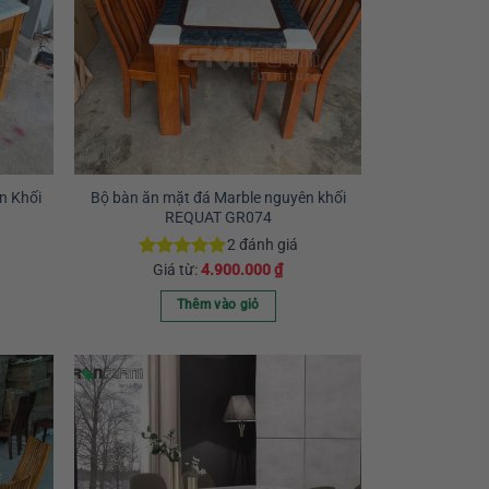
n Khối
Bộ bàn ăn mặt đá Marble nguyên khối
REQUAT GR074
2
đánh giá
Giá từ:
4.900.000
₫
Được xếp
hạng
5.00
5 sao
Thêm vào giỏ
Sản
phẩm
này
có
nhiều
biến
thể.