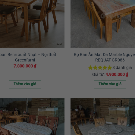
bàn Benri xuất Nhật – Nội thất
Bộ Bàn Ăn Mặt Đá Marble Nguyê
Greenfurni
REQUAT GR086
7.800.000
₫
8
đánh giá
Giá từ:
4.900.000
₫
Được xếp
hạng
5.00
5 sao
Thêm vào giỏ
Thêm vào giỏ
Sản
phẩm
này
có
nhiều
biến
thể.