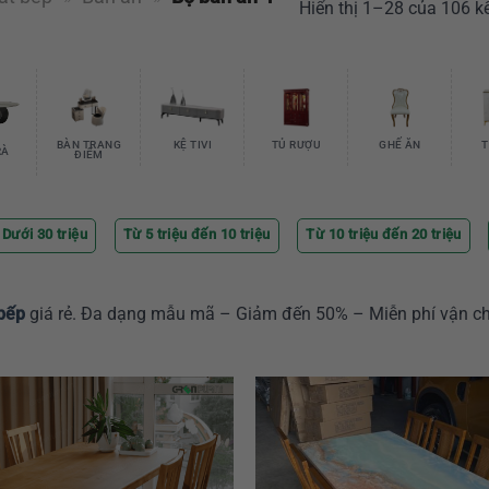
Hiển thị 1–28 của 106 k
BÀN TRANG
KỆ TIVI
TỦ RƯỢU
GHẾ ĂN
T
RÀ
ĐIỂM
Dưới 30 triệu
Từ 5 triệu đến 10 triệu
Từ 10 triệu đến 20 triệu
 bếp
giá rẻ. Đa dạng mẫu mã – Giảm đến 50% – Miễn phí vận c