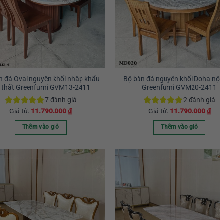
Các
tùy
chọn
có
thể
được
chọn
n đá Oval nguyên khối nhập khẩu
Bộ bàn đá nguyên khối Doha nội
i thất Greenfurni GVM13-2411
Greenfurni GVM20-2411
trên
trang
7
đánh giá
2
đánh giá
sản
Giá từ:
11.790.000
₫
Giá từ:
11.790.000
₫
Được xếp
Được xếp
hạng
5.00
hạng
5.00
phẩm
5 sao
5 sao
Thêm vào giỏ
Thêm vào giỏ
Sản
Sản
phẩm
phẩm
này
này
có
có
nhiều
nhiều
biến
biến
thể.
thể.
Các
Các