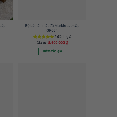
chọn
có
thể
được
chọn
 cấp
Bộ bàn ăn mặt đá Marble cao cấp
GR084
trên
trang
2
đánh giá
sản
Giá từ:
8.400.000
₫
Được xếp
hạng
5.00
phẩm
5 sao
Thêm vào giỏ
Sản
phẩm
này
có
nhiều
biến
thể.
Các
tùy
chọn