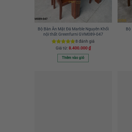
chọn
có
thể
được
chọn
Bộ Bàn Ăn Mặt Đá Marble Nguyên Khối
Bộ 
nội thất Greenfurni GVM089-047
trên
trang
8
đánh giá
sản
Giá từ:
8.400.000
₫
Được xếp
hạng
5.00
phẩm
5 sao
Thêm vào giỏ
Sản
phẩm
này
có
nhiều
biến
thể.
Các
tùy
chọn