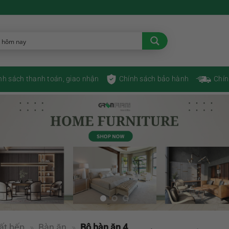
nh sách thanh toán, giao nhận
Chính sách bảo hành
Chín
ất bếp
»
Bàn ăn
»
Bộ bàn ăn 4