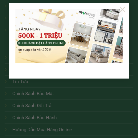
×
Bàn Làm Việc
Ghế Văn Phòng
Tủ hồ sơ
Giới Thiệu
Liên Hệ
Tin Tức
Chính Sách Bảo Mật
Chính Sách Đổi Trả
Chính Sách Bảo Hành
Hướng Dẫn Mua Hàng Online