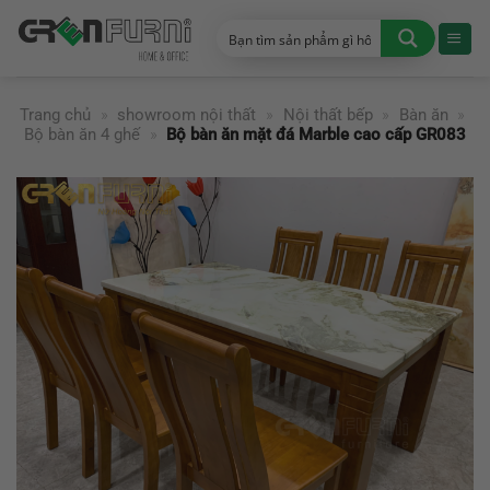
Chuyển
đến
nội
dung
Trang chủ
»
showroom nội thất
»
Nội thất bếp
»
Bàn ăn
»
Bộ bàn ăn 4 ghế
»
Bộ bàn ăn mặt đá Marble cao cấp GR083