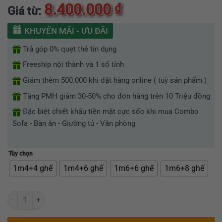
5.00
5
trên 5
8.400.000
₫
Giá từ:
dựa trên
đánh giá
KHUYẾN MÃI - ƯU ĐÃI
Trả góp 0% quẹt thẻ tín dụng
Freeship nội thành và 1 số tỉnh
Giảm thêm 500.000 khi đặt hàng online ( tuỳ sản phẩm )
Tặng PMH giảm 30-50% cho đơn hàng trên 10 Triệu đồng
Đặc biệt chiết khấu tiền mặt cực sốc khi mua Combo
Sofa - Bàn ăn - Giường tủ - Văn phòng
Tùy chọn
1m4+4 ghế
1m4+6 ghế
1m6+6 ghế
1m6+8 ghế
Bộ bàn ăn mặt đá Marble cao cấp GR083 số lượng