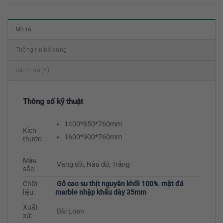
Mô tả
Thông tin bổ sung
Đánh giá (5)
Thông số kỹ thuật
1400*850*760mm
Kích
1600*900*760mm
thước:
Màu
Vàng sồi, Nâu đỏ, Trắng
sắc:
Chất
Gỗ cao su thịt nguyên khối 100%
,
mặt đá
liệu:
marble nhập khẩu dày 35mm
Xuất
Đài Loan
xứ: