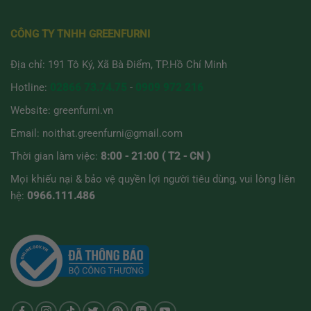
thể
thể
được
được
CÔNG TY TNHH GREENFURNI
chọn
chọn
trên
trên
Địa chỉ: 191 Tô Ký, Xã Bà Điểm, TP.Hồ Chí Minh
trang
trang
sản
sản
Hotline:
02866 73.74.75
-
0909 972 216
phẩm
phẩm
Website:
greenfurni.vn
Email:
noithat.greenfurni@gmail.com
Thời gian làm việc:
8:00 - 21:00 ( T2 - CN )
Mọi khiếu nại & bảo vệ quyền lợi người tiêu dùng, vui lòng liên
hệ:
0966.111.486