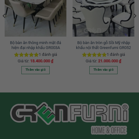
Bộ bàn ăn thông minh mặt đá
Bộ bàn ăn tròn gỗ Sồi Mỹ nhập
hiện đại nhập khẩu GR003A
khẩu nội thất Greenfurni GR052
1
đánh giá
1
đánh giá
Giá từ:
13.400.000
₫
Giá từ:
21.000.000
₫
Được xếp
Được xếp
hạng
5.00
hạng
5.00
Thêm vào giỏ
Thêm vào giỏ
5 sao
5 sao
Sản
Sản
phẩm
phẩm
này
này
có
có
nhiều
nhiều
biến
biến
thể.
thể.
Các
Các
tùy
tùy
chọn
chọn
có
có