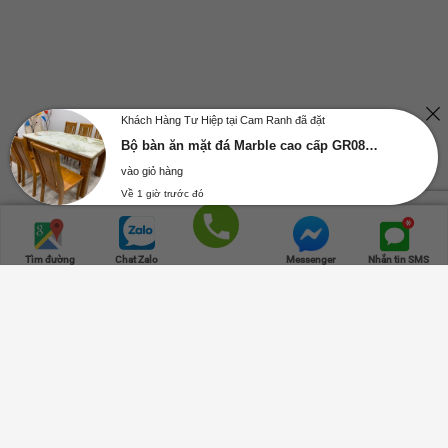
Khách Hàng Tư Hiệp tại Cam Ranh đã đặt
Bộ bàn ăn mặt đá Marble cao cấp GR083 - 1m4+4 ghế
vào giỏ hàng
Về 1 giờ trước đó
Trang chủ
Danh mục
Cửa hàng
Giỏ hàng
Lên đầu
Gọi điện
Tìm đường
Chat Zalo
Messenger
Nhắn tin SMS