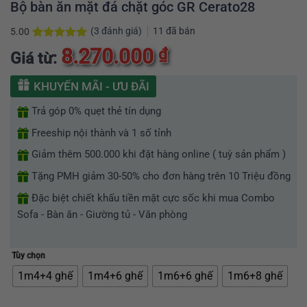
Bộ bàn ăn mặt đá chặt góc GR Cerato28
(
3
đánh giá)
11
đã bán
5.00
5.00
3
trên 5
8.270.000
₫
Giá từ:
dựa trên
đánh giá
KHUYẾN MÃI - ƯU ĐÃI
Trả góp 0% quẹt thẻ tín dụng
Freeship nội thành và 1 số tỉnh
Giảm thêm 500.000 khi đặt hàng online ( tuỳ sản phẩm )
Tặng PMH giảm 30-50% cho đơn hàng trên 10 Triệu đồng
Đặc biệt chiết khấu tiền mặt cực sốc khi mua Combo
Sofa - Bàn ăn - Giường tủ - Văn phòng
Tùy chọn
1m4+4 ghế
1m4+6 ghế
1m6+6 ghế
1m6+8 ghế