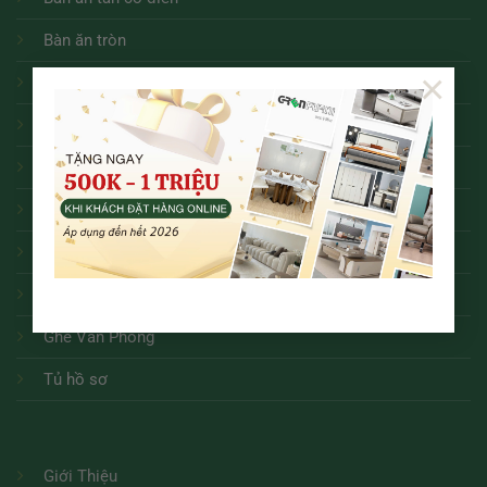
Bàn ăn tròn
×
Bàn ăn
Sofa
Bàn trà
Kệ tivi
Ghế ăn các loại
Bàn Làm Việc
Ghế Văn Phòng
Tủ hồ sơ
Giới Thiệu