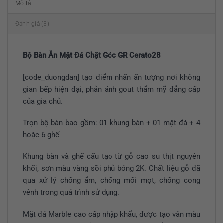
Mô tả
Đánh giá (3)
Bộ Bàn Ăn Mặt Đá Chặt Góc GR Cerato28
[code_duongdan] tạo điểm nhấn ấn tượng nơi không
gian bếp hiện đại, phản ánh gout thẩm mỹ đẳng cấp
của gia chủ.
Trọn bộ bàn bao gồm: 01 khung bàn + 01 mặt đá + 4
hoặc 6 ghế
Khung bàn và ghế cấu tạo từ gỗ cao su thịt nguyên
khối, sơn màu vàng sồi phủ bóng 2K. Chất liệu gỗ đã
qua xử lý chống ẩm, chống mối mọt, chống cong
vênh trong quá trình sử dụng.
Mặt đá Marble cao cấp nhập khẩu, được tạo vân màu