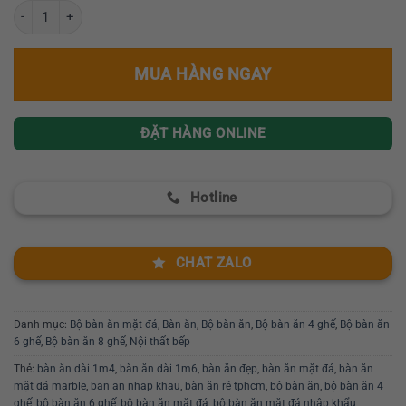
Bộ bàn ăn mặt đá chặt góc GR Cerato28 số lượng
MUA HÀNG NGAY
ĐẶT HÀNG ONLINE
Hotline
CHAT ZALO
Danh mục:
Bộ bàn ăn mặt đá
,
Bàn ăn
,
Bộ bàn ăn
,
Bộ bàn ăn 4 ghế
,
Bộ bàn ăn
6 ghế
,
Bộ bàn ăn 8 ghế
,
Nội thất bếp
Thẻ:
bàn ăn dài 1m4
,
bàn ăn dài 1m6
,
bàn ăn đẹp
,
bàn ăn mặt đá
,
bàn ăn
mặt đá marble
,
ban an nhap khau
,
bàn ăn rẻ tphcm
,
bộ bàn ăn
,
bộ bàn ăn 4
ghế
,
bộ bàn ăn 6 ghế
,
bộ bàn ăn mặt đá
,
bộ bàn ăn mặt đá nhập khẩu
,