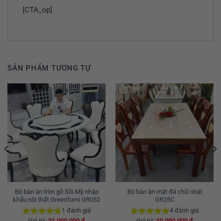
[CTA_op]
SẢN PHẨM TƯƠNG TỰ
Bộ bàn ăn tròn gỗ Sồi Mỹ nhập
Bộ bàn ăn mặt đá chữ nhật
khẩu nội thất Greenfurni GR052
GR25C
1
đánh giá
4
đánh giá
Giá từ:
21.000.000
₫
Giá từ:
10.090.000
₫