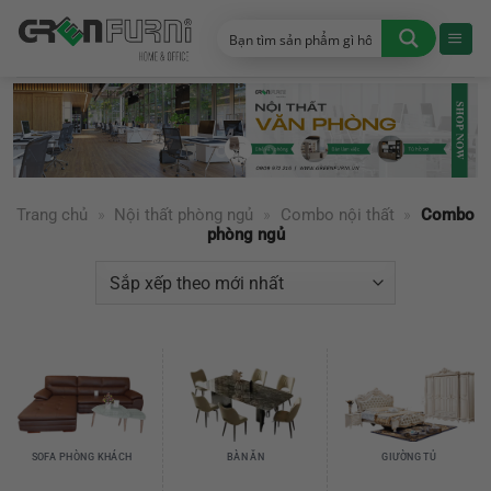
Chuyển
đến
nội
dung
Trang chủ
»
Nội thất phòng ngủ
»
Combo nội thất
»
Combo
phòng ngủ
SOFA PHÒNG KHÁCH
BÀN ĂN
GIƯỜNG TỦ