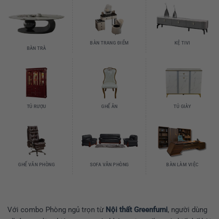
BÀN TRANG ĐIỂM
KỆ TIVI
BÀN TRÀ
TỦ RƯỢU
GHẾ ĂN
TỦ GIÀY
GHẾ VĂN PHÒNG
SOFA VĂN PHÒNG
BÀN LÀM VIỆC
Với combo Phòng ngủ trọn từ
Nội thất Greenfurni
, người dùng