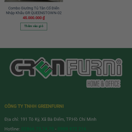
Combo Giường Tủ Tân Cổ Điển
Nhập Khẩu GR QUEENSTOWN-02
45.000.000
₫
Thêm vào giỏ
CÔNG TY TNHH GREENFURNI
Địa chỉ: 191 Tô Ký, Xã Bà Điểm, TP.Hồ Chí Minh
Hotline:
02866 73.74.75
-
0909 972 216