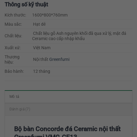
Thông số kỹ thuật
Kích thước:
1600*800*760mm
Màu sắc:
Hạt dẻ
Chất liệu gỗ Ash nguyên khối đã qua xử lý, mặt đá
Chất liệu:
Ceramic cao cấp nhập khẩu
Xuất xứ:
Việt Nam
Thương
Nội thất
Greenfurni
hiệu:
Bảo hành:
12 tháng
Mô tả
Đánh giá (7)
Bộ bàn Concorde đá Ceramic nội thất