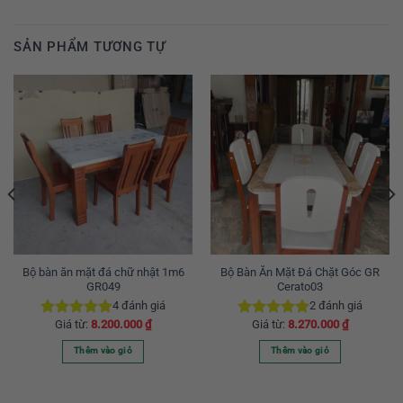
SẢN PHẨM TƯƠNG TỰ
Bộ bàn ăn mặt đá chữ nhật 1m6
Bộ Bàn Ăn Mặt Đá Chặt Góc GR
GR049
Cerato03
4
đánh giá
2
đánh giá
Giá từ:
8.200.000
₫
Giá từ:
8.270.000
₫
Được xếp
Được xếp
hạng
5.00
hạng
5.00
Thêm vào giỏ
Thêm vào giỏ
5 sao
5 sao
Sản
Sản
phẩm
phẩm