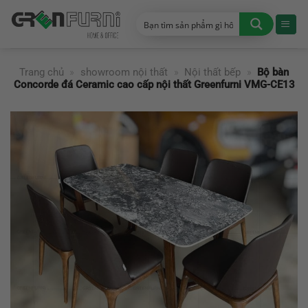
Chuyển
đến
nội
dung
Trang chủ
»
showroom nội thất
»
Nội thất bếp
»
Bộ bàn
Concorde đá Ceramic cao cấp nội thất Greenfurni VMG-CE13