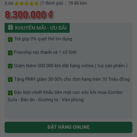
(
7
đánh giá)
78
đã bán
5.00
5.00
7
trên 5
8.300.000
₫
dựa trên
đánh giá
KHUYẾN MÃI - ƯU ĐÃI
Trả góp 0% quẹt thẻ tín dụng
Freeship nội thành và 1 số tỉnh
Giảm thêm 500.000 khi đặt hàng online ( tuỳ sản phẩm )
Tặng PMH giảm 30-50% cho đơn hàng trên 10 Triệu đồng
Đặc biệt chiết khấu tiền mặt cực sốc khi mua Combo
Sofa - Bàn ăn - Giường tủ - Văn phòng
ĐẶT HÀNG ONLINE