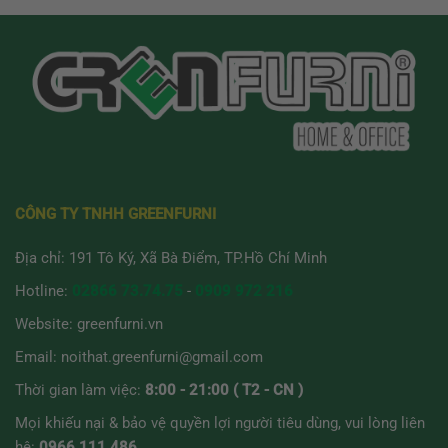
này
này
có
có
nhiều
nhiều
biến
biến
thể.
thể.
Các
Các
tùy
tùy
chọn
chọn
có
có
thể
thể
được
được
CÔNG TY TNHH GREENFURNI
chọn
chọn
trên
trên
Địa chỉ: 191 Tô Ký, Xã Bà Điểm, TP.Hồ Chí Minh
trang
trang
sản
sản
Hotline:
02866 73.74.75
-
0909 972 216
phẩm
phẩm
Website:
greenfurni.vn
Email:
noithat.greenfurni@gmail.com
Thời gian làm việc:
8:00 - 21:00 ( T2 - CN )
Mọi khiếu nại & bảo vệ quyền lợi người tiêu dùng, vui lòng liên
hệ:
0966.111.486