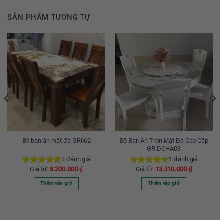
SẢN PHẨM TƯƠNG TỰ
Bộ Bàn Ăn Tròn Mặt Đá Cao Cấp
Bộ bàn ăn mặt đá GR062
GR DOHA03
3
đánh giá
1
đánh giá
Giá từ:
8.200.000
₫
Giá từ:
13.010.000
₫
Được xếp
Được xếp
hạng
5.00
hạng
5.00
Thêm vào giỏ
Thêm vào giỏ
5 sao
5 sao
Sản
Sản
phẩm
phẩm
này
này