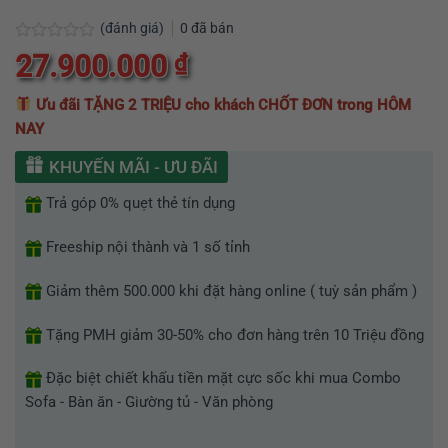
(đánh giá)
0
đã bán
Được
27.900.000
₫
xếp
hạng
0
Ưu đãi TẶNG 2 TRIỆU cho khách CHỐT ĐƠN trong HÔM
5
NAY
sao
KHUYẾN MÃI - ƯU ĐÃI
Trả góp 0% quẹt thẻ tín dụng
Freeship nội thành và 1 số tỉnh
Giảm thêm 500.000 khi đặt hàng online ( tuỳ sản phẩm )
Tặng PMH giảm 30-50% cho đơn hàng trên 10 Triệu đồng
Đặc biệt chiết khấu tiền mặt cực sốc khi mua Combo
Sofa - Bàn ăn - Giường tủ - Văn phòng