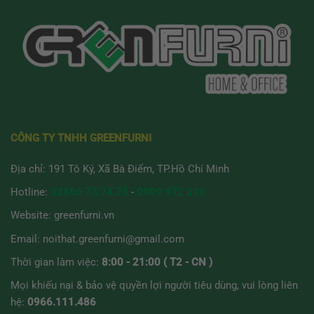
có
có
nhiều
nhiều
biến
biến
thể.
thể.
Các
Các
tùy
tùy
chọn
chọn
có
có
thể
thể
được
được
CÔNG TY TNHH GREENFURNI
chọn
chọn
trên
trên
Địa chỉ: 191 Tô Ký, Xã Bà Điểm, TP.Hồ Chí Minh
trang
trang
sản
sản
Hotline:
02866 73.74.75
-
0909 972 216
phẩm
phẩm
Website:
greenfurni.vn
Email:
noithat.greenfurni@gmail.com
Thời gian làm việc:
8:00 - 21:00 ( T2 - CN )
Mọi khiếu nại & bảo vệ quyền lợi người tiêu dùng, vui lòng liên
hệ:
0966.111.486