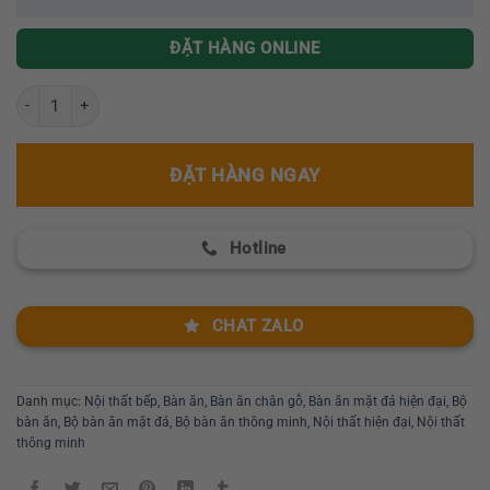
ĐẶT HÀNG ONLINE
Bàn ăn mặt đá kết hợp Bếp Từ vô hình nội thất Greenfurni GR003-24
ĐẶT HÀNG NGAY
Hotline
CHAT ZALO
Danh mục:
Nội thất bếp
,
Bàn ăn
,
Bàn ăn chân gỗ
,
Bàn ăn mặt đá hiện đại
,
Bộ
bàn ăn
,
Bộ bàn ăn mặt đá
,
Bộ bàn ăn thông minh
,
Nội thất hiện đại
,
Nội thất
thông minh