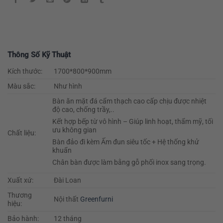
Thông Số Kỹ Thuật
Kích thước:
1700*800*900mm
Màu sắc:
Như hình
Bàn ăn mặt đá cẩm thạch cao cấp chịu được nhiệt
độ cao, chống trầy,..
Kết hợp bếp từ vô hình – Giúp linh hoạt, thẩm mỹ, tối
ưu không gian
Chất liệu:
Bàn đảo đi kèm Ấm đun siêu tốc + Hệ thống khử
khuẩn
Chân bàn được làm bằng gỗ phối inox sang trọng.
Xuất xứ:
Đài Loan
Thương
Nội thất
Greenfurni
hiệu:
Bảo hành:
12 tháng