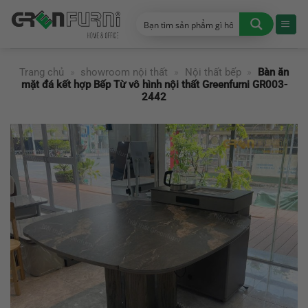
Chuyển
đến
nội
dung
Trang chủ
»
showroom nội thất
»
Nội thất bếp
»
Bàn ăn
mặt đá kết hợp Bếp Từ vô hình nội thất Greenfurni GR003-
2442