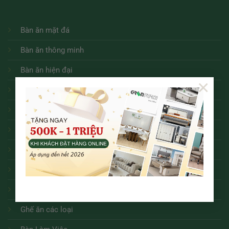
Bàn ăn mặt đá
Bàn ăn thông minh
Bàn ăn hiện đại
×
Bàn ăn tân cổ điển
Bàn ăn tròn
Bàn ăn
Sofa
Bàn trà
Kệ tivi
Ghế ăn các loại