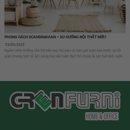
PHONG CÁCH SCANDINAVIAN – XU HƯỚNG NỘI THẤT MỚI?
23/05/2025
Ngắm nhìn những căn hộ trên tạp chí, bạn có bao giờ xuýt xoa trước sự tối
giản nhưng tinh tế, ấm cúng mà vẫn hiện đại? Đó chính là sức hút khó cưỡng
của phong cách Scandinavian (Bắc Âu) – một xu hướng nội thất đang “làm
mưa làm gió” và được xem là...