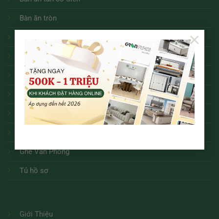
Bàn ăn tròn
×
Bàn ăn
Sofa
Bàn trà
Kệ tivi
Ghế ăn các loại
Bàn Làm Việc
Ghế Văn Phòng
Tủ hồ sơ
Giới Thiệu