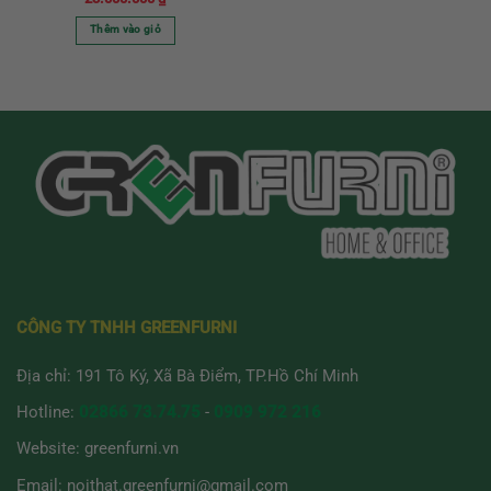
Thêm vào giỏ
CÔNG TY TNHH GREENFURNI
Địa chỉ: 191 Tô Ký, Xã Bà Điểm, TP.Hồ Chí Minh
Hotline:
02866 73.74.75
-
0909 972 216
Website:
greenfurni.vn
Email:
noithat.greenfurni@gmail.com