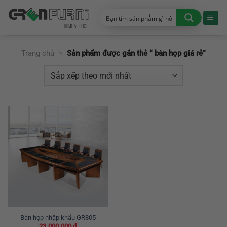
Chuyển
đến
nội
dung
Trang chủ
»
Sản phẩm được gắn thẻ “ bàn họp giá rẻ”
Bàn họp nhập khẩu GR805
23.000.000
₫