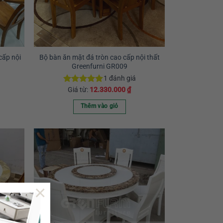
cấp nội
Bộ bàn ăn mặt đá tròn cao cấp nội thất
Greenfurni GR009
1
đánh giá
Giá từ:
12.330.000
₫
Được xếp
hạng
5.00
5 sao
Thêm vào giỏ
Sản
phẩm
này
có
nhiều
biến
×
thể.
Các
tùy
chọn