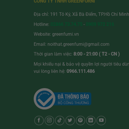
CÔNG TY TNHH GREENFURNI
Địa chỉ: 191 Tô Ký, Xã Bà Điểm, TP.Hồ Chí Min
Hotline:
02866 73.74.75
-
0909 972 216
Website:
greenfurni.vn
Email:
noithat.greenfurni@gmail.com
Thời gian làm việc:
8:00 - 21:00 ( T2 - CN )
Mọi khiếu nại & bảo vệ quyền lợi người tiêu dù
vui lòng liên hệ:
0966.111.486