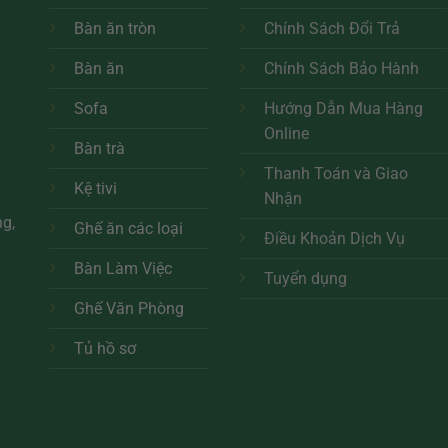
có
có
thể
thể
Bàn ăn tròn
Chính Sách Đổi Trả
được
được
h
Bàn ăn
Chính Sách Bảo Hành
chọn
chọn
trên
trên
Sofa
Hướng Dẫn Mua Hàng
trang
trang
Online
sản
sản
Bàn trà
phẩm
phẩm
Thanh Toán và Giao
Kệ tivi
Nhận
ng,
Ghế ăn các loại
Điều Khoản Dịch Vụ
Bàn Làm Việc
Tuyển dụng
Ghế Văn Phòng
Tủ hồ sơ