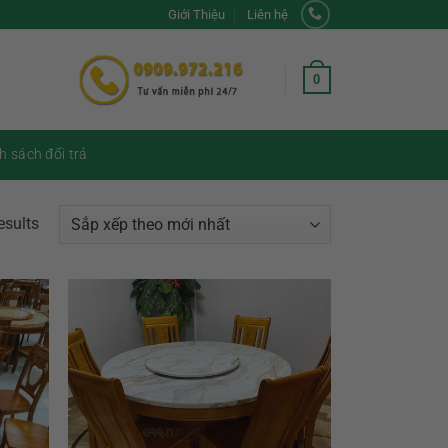
Giới Thiệu
Liên hệ
0
h sách đổi trả
esults