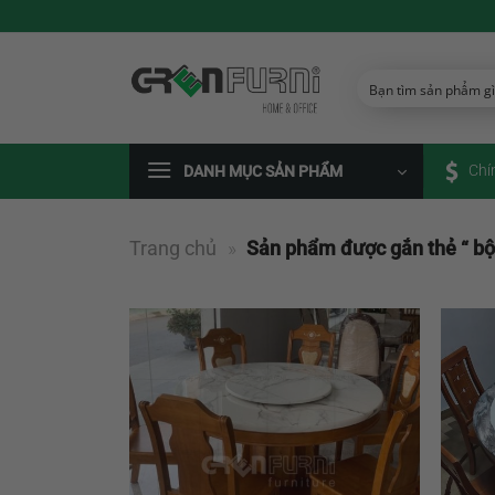
Chuyển
đến
nội
dung
Chí
DANH MỤC SẢN PHẨM
Trang chủ
»
Sản phẩm được gắn thẻ “ bộ