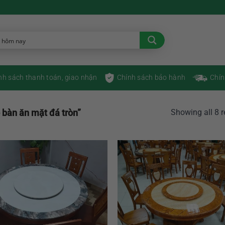
nh sách thanh toán, giao nhận
Chính sách bảo hành
Chín
 bàn ăn mặt đá tròn”
Showing all 8 r