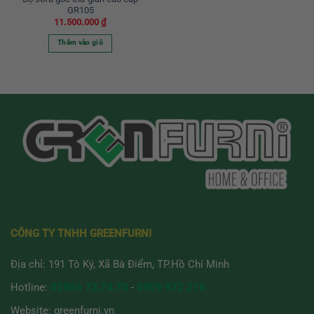
GR105
11.500.000
₫
Thêm vào giỏ
CÔNG TY TNHH GREENFURNI
Địa chỉ: 191 Tô Ký, Xã Bà Điểm, TP.Hồ Chí Minh
Hotline:
02866 73.74.75
-
0909 972 216
Website:
greenfurni.vn