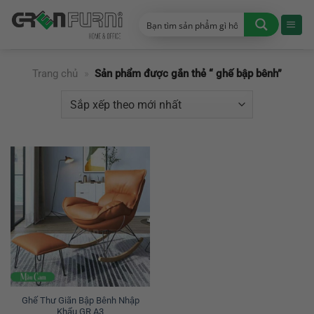
Chuyển
đến
nội
dung
Trang chủ
»
Sản phẩm được gắn thẻ “ ghế bập bênh”
Ghế Thư Giãn Bập Bênh Nhập
Khẩu GR A3