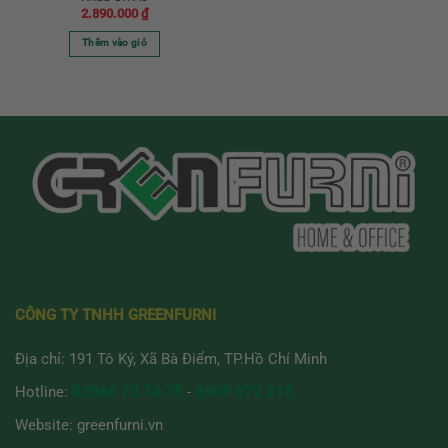
2.890.000
₫
Thêm vào giỏ
CÔNG TY TNHH GREENFURNI
Địa chỉ: 191 Tô Ký, Xã Bà Điểm, TP.Hồ Chí Minh
Hotline:
02866 73.74.75
-
0909 972 216
Website:
greenfurni.vn