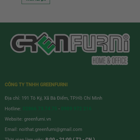
CÔNG TY TNHH GREENFURNI
Địa chỉ: 191 Tô Ký, Xã Bà Điểm, TP.Hồ Chí Minh
Hotline:
02866 73.74.75
-
0909 972 216
Website:
greenfurni.vn
Email:
noithat.greenfurni@gmail.com
Thời gian làm việc:
8:00 - 21:00 ( T2 - CN )