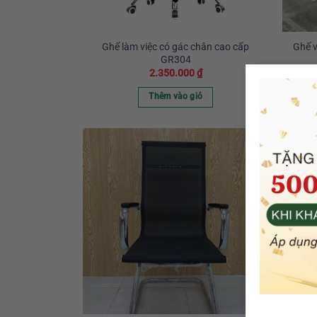
Ghế làm việc có gác chân cao cấp
Ghế 
GR304
2.350.000
₫
Thêm vào giỏ