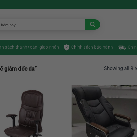
nh sách thanh toán, giao nhận
Chính sách bảo hành
Chín
ế giám đốc da”
Showing all 9 r