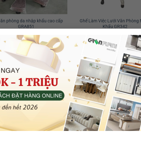
văn phòng da nhập khẩu cao cấp
Ghế Làm Việc Lưới Văn Phòng
GRA851
Khẩu GR342
11.500.000
₫
1.390.000
₫
Thêm vào giỏ
Thêm vào giỏ