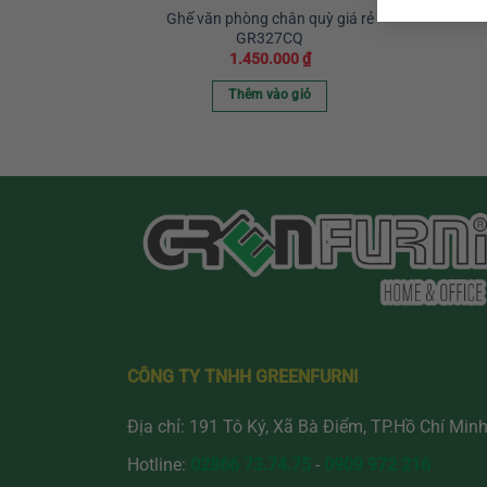
Ghế văn phòng chân quỳ giá rẻ
GR327CQ
1.450.000
₫
Thêm vào giỏ
CÔNG TY TNHH GREENFURNI
Địa chỉ: 191 Tô Ký, Xã Bà Điểm, TP.Hồ Chí Min
Hotline:
02866 73.74.75
-
0909 972 216