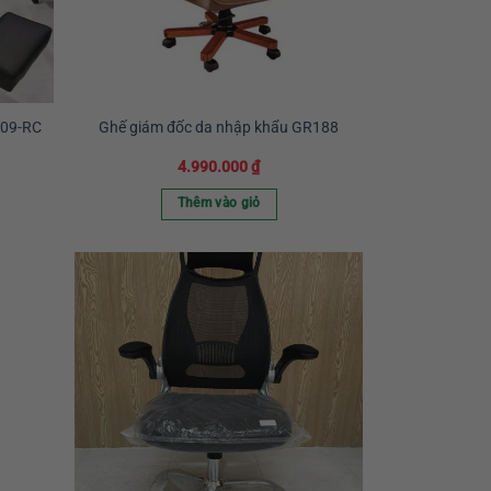
109-RC
Ghế giám đốc da nhập khẩu GR188
4.990.000
₫
Thêm vào giỏ