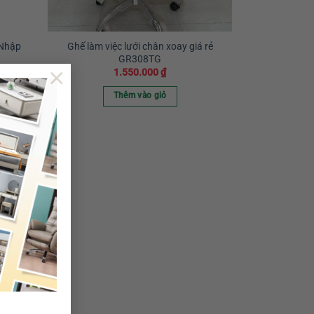
 Nhập
Ghế làm việc lưới chân xoay giá rẻ
GR308TG
×
1.550.000
₫
Thêm vào giỏ