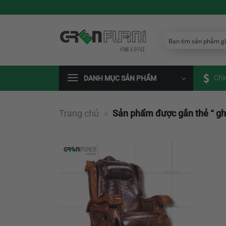
Chuyển
đến
nội
dung
Chí
DANH MỤC SẢN PHẨM
Trang chủ
»
Sản phẩm được gắn thẻ “ gh