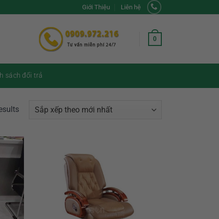
Giới Thiệu
Liên hệ
0
h sách đổi trả
esults