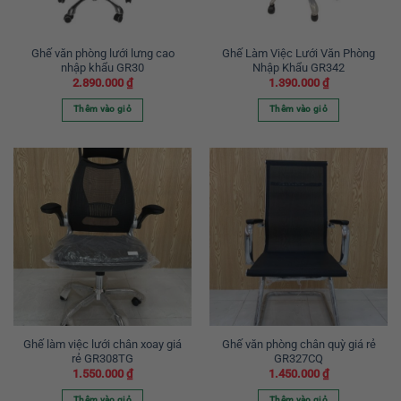
Ghế văn phòng lưới lưng cao
Ghế Làm Việc Lưới Văn Phòng
nhập khẩu GR30
Nhập Khẩu GR342
2.890.000
₫
1.390.000
₫
Thêm vào giỏ
Thêm vào giỏ
Ghế làm việc lưới chân xoay giá
Ghế văn phòng chân quỳ giá rẻ
rẻ GR308TG
GR327CQ
1.550.000
₫
1.450.000
₫
Thêm vào giỏ
Thêm vào giỏ