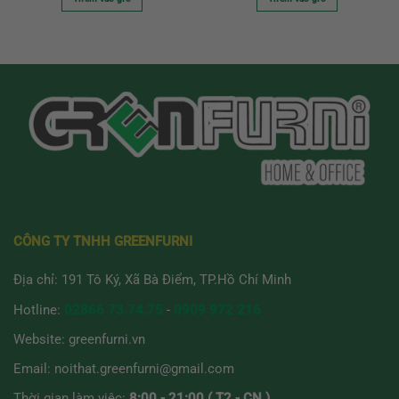
CÔNG TY TNHH GREENFURNI
Địa chỉ: 191 Tô Ký, Xã Bà Điểm, TP.Hồ Chí Minh
Hotline:
02866 73.74.75
-
0909 972 216
Website:
greenfurni.vn
Email:
noithat.greenfurni@gmail.com
Thời gian làm việc:
8:00 - 21:00 ( T2 - CN )