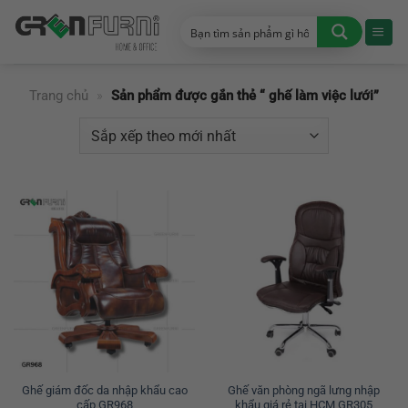
Chuyển
đến
nội
dung
Trang chủ
»
Sản phẩm được gắn thẻ “ ghế làm việc lưới”
Ghế giám đốc da nhập khẩu cao
Ghế văn phòng ngã lưng nhập
cấp GR968
khẩu giá rẻ tại HCM GR305