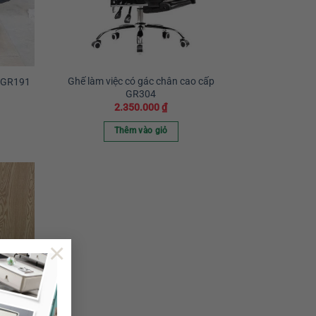
Ghế làm việc có gác chân cao cấp
u GR191
GR304
2.350.000
₫
Thêm vào giỏ
×