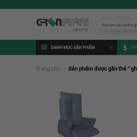
Chuyển
đến
nội
dung
Chí
DANH MỤC SẢN PHẨM
Trang chủ
»
Sản phẩm được gắn thẻ “ gh