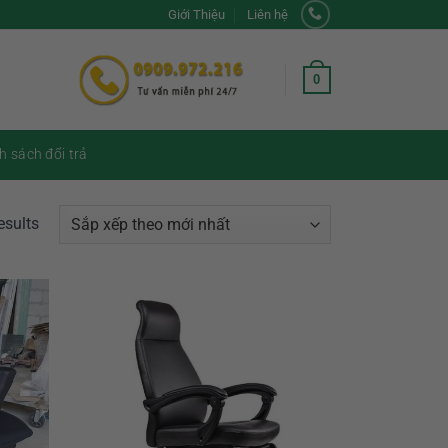
Giới Thiệu
Liên hệ
0
h sách đổi trả
esults