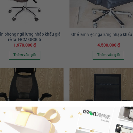
ăn phòng ngã lưng nhập khẩu giá
Ghế làm việc ngã lưng nhập khẩ
rẻ tại HCM GR305
1.970.000
₫
4.500.000
₫
Thêm vào giỏ
Thêm vào giỏ