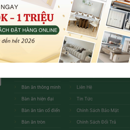
 làm việc lưới chân xoay giá rẻ
Ghế văn phòng chân quỳ giá 
GR308TG
GR327CQ
1.550.000
₫
1.450.000
₫
Thêm vào giỏ
Thêm vào giỏ
Bàn ăn mặt đá
Giới Thiệu
Bàn ăn thông minh
Liên Hệ
Bàn ăn hiện đại
Tin Tức
Bàn ăn tân cổ điển
Chính Sách Bảo Mật
Bàn ăn tròn
Chính Sách Đổi Trả
h