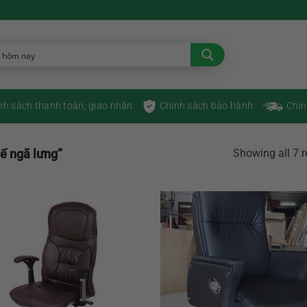
nh sách thanh toán, giao nhận
Chính sách bảo hành
Chín
ế ngã lưng”
Showing all 7 r