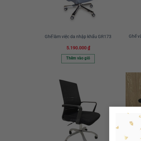
Ghế v
Ghế làm việc da nhập khẩu GR173
5.190.000
₫
Thêm vào giỏ