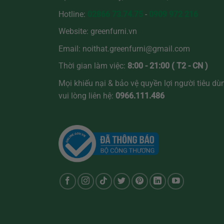
Hotline:
02866 73.74.75
-
0909 972 216
Website:
greenfurni.vn
Email:
noithat.greenfurni@gmail.com
Thời gian làm việc:
8:00 - 21:00 ( T2 - CN )
Mọi khiếu nại & bảo vệ quyền lợi người tiêu dù
vui lòng liên hệ:
0966.111.486