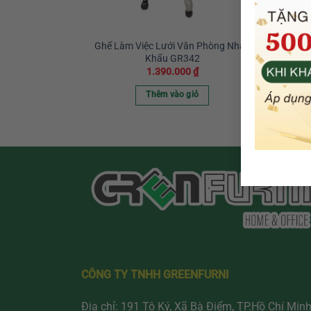
Ghế Làm Việc Lưới Văn Phòng Nhập
Ghế
Khẩu GR342
1.390.000
₫
Thêm vào giỏ
CÔNG TY TNHH GREENFURNI
Địa chỉ: 191 Tô Ký, Xã Bà Điểm, TP.Hồ Chí Min