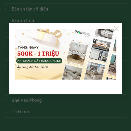
Bàn ăn tân cổ điển
Bàn ăn tròn
×
Bàn ăn
Sofa
Bàn trà
Kệ tivi
Ghế ăn các loại
Bàn Làm Việc
Ghế Văn Phòng
Tủ hồ sơ