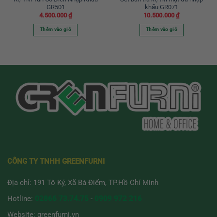
GR501
khẩu GR071
4.500.000
₫
10.500.000
₫
Thêm vào giỏ
Thêm vào giỏ
CÔNG TY TNHH GREENFURNI
Địa chỉ: 191 Tô Ký, Xã Bà Điểm, TP.Hồ Chí Minh
Hotline:
02866 73.74.75
-
0909 972 216
Website:
greenfurni.vn