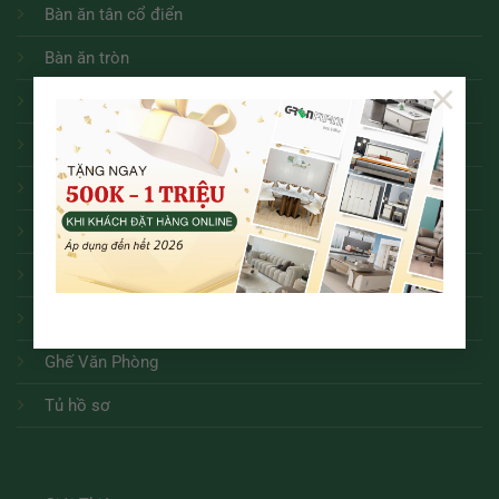
Bàn ăn tân cổ điển
Bàn ăn tròn
×
Bàn ăn
Sofa
Bàn trà
Kệ tivi
Ghế ăn các loại
Bàn Làm Việc
Ghế Văn Phòng
Tủ hồ sơ