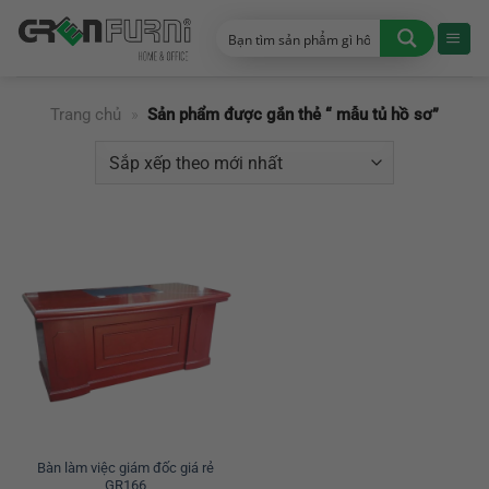
Chuyển
đến
nội
dung
Trang chủ
»
Sản phẩm được gắn thẻ “ mẫu tủ hồ sơ”
Bàn làm việc giám đốc giá rẻ
GR166