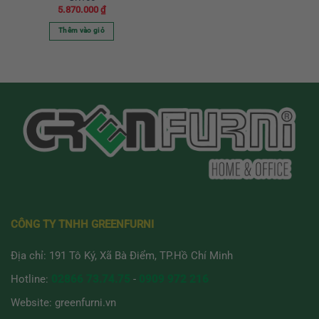
5.870.000
₫
Thêm vào giỏ
CÔNG TY TNHH GREENFURNI
Địa chỉ: 191 Tô Ký, Xã Bà Điểm, TP.Hồ Chí Minh
Hotline:
02866 73.74.75
-
0909 972 216
Website:
greenfurni.vn