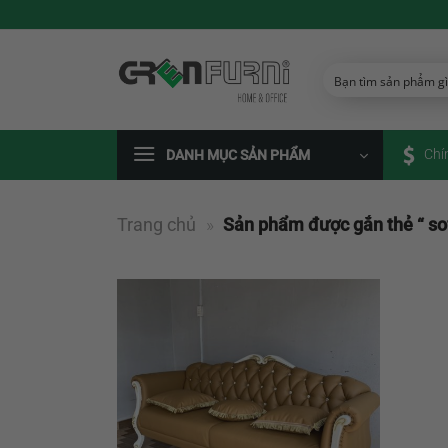
Chuyển
đến
nội
dung
Chí
DANH MỤC SẢN PHẨM
Trang chủ
»
Sản phẩm được gắn thẻ “ sof