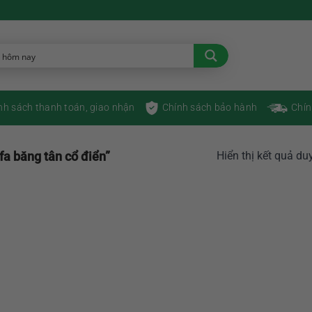
nh sách thanh toán, giao nhận
Chính sách bảo hành
Chín
a băng tân cổ điển”
Hiển thị kết quả du