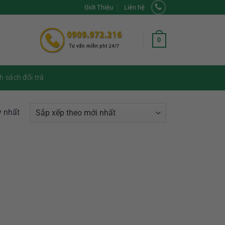
Giới Thiệu
Liên hệ
0
h sách đổi trả
y nhất