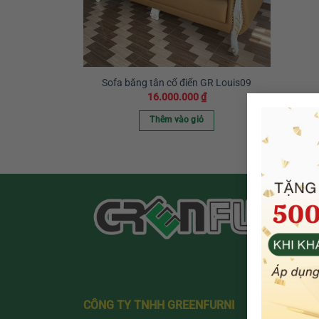
Sofa băng tân cổ điển GR Louis09
16.000.000
₫
Thêm vào giỏ
CÔNG TY TNHH GREENFURNI