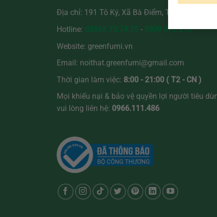
Địa chỉ: 191 Tô Ký, Xã Bà Điểm, TP.Hồ Chí Min
Hotline:
02866 73.74.75
-
0909 972 216
Website:
greenfurni.vn
Email:
noithat.greenfurni@gmail.com
Thời gian làm việc:
8:00 - 21:00 ( T2 - CN )
Mọi khiếu nại & bảo vệ quyền lợi người tiêu dù
vui lòng liên hệ:
0966.111.486