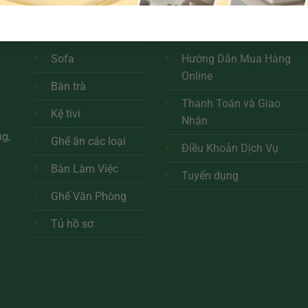
Bàn ăn tròn
Chính Sách Đổi Trả
h
Bàn ăn
Chính Sách Bảo Hành
Sofa
Hướng Dẫn Mua Hàng
Online
Bàn trà
Thanh Toán và Giao
Kệ tivi
Nhận
ng,
Ghế ăn các loại
Điều Khoản Dịch Vụ
Bàn Làm Việc
Tuyển dụng
Ghế Văn Phòng
Tủ hồ sơ