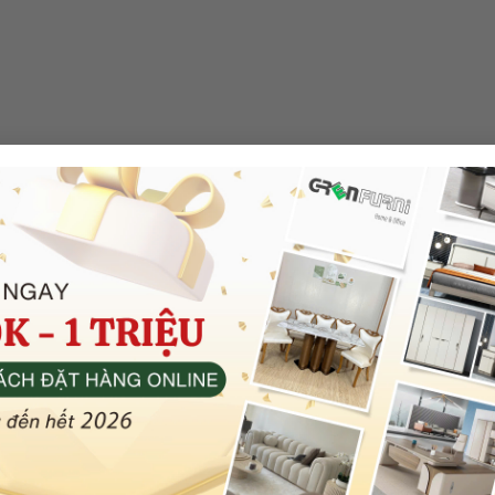
Bàn ăn mặt đá
Giới Thiệu
Bàn ăn thông minh
Liên Hệ
Bàn ăn hiện đại
Tin Tức
Bàn ăn tân cổ điển
Chính Sách Bảo Mật