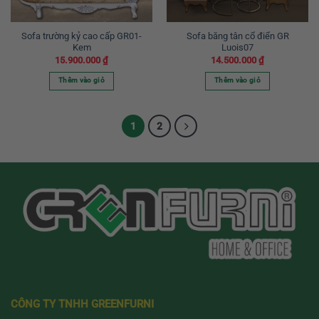
Sofa trường kỷ cao cấp GR01-
Sofa băng tân cổ điển GR
Kem
Luois07
15.900.000
₫
14.500.000
₫
Thêm vào giỏ
Thêm vào giỏ
1
2
CÔNG TY TNHH GREENFURNI