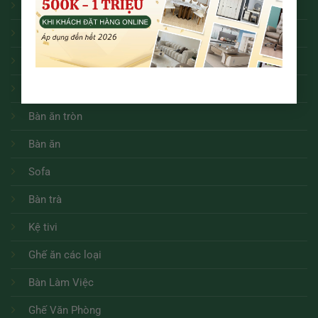
Bàn ăn mặt đá
Bàn ăn thông minh
Bàn ăn hiện đại
Bàn ăn tân cổ điển
Bàn ăn tròn
Bàn ăn
Sofa
Bàn trà
Kệ tivi
Ghế ăn các loại
Bàn Làm Việc
Ghế Văn Phòng