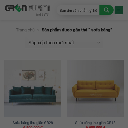
Chuyển
đến
nội
dung
Trang chủ
»
Sản phẩm được gắn thẻ “ sofa băng”
Sofa băng thư giãn GR28
Sofa băng thư giản GR13
6.900.000
₫
6.600.000
₫