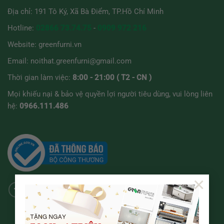
Địa chỉ: 191 Tô Ký, Xã Bà Điểm, TP.Hồ Chí Minh
Hotline:
02866 73.74.75
-
0909 972 216
Website:
greenfurni.vn
Email:
noithat.greenfurni@gmail.com
Thời gian làm việc:
8:00 - 21:00 ( T2 - CN )
Mọi khiếu nại & bảo vệ quyền lợi người tiêu dùng, vui lòng liên
hệ:
0966.111.486
×