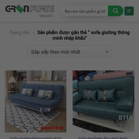
Chuyển
đến
nội
dung
Trang chủ
»
Sản phẩm được gắn thẻ “ sofa giường thông
minh nhập khẩu”
Sofa giường thông minh nhập
Sofa bed hiện đại nhập khẩu