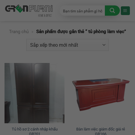
Chuyển
đến
nội
dung
Trang chủ
»
Sản phẩm được gắn thẻ “ tủ phòng làm viẹc”
Tủ hồ sơ 2 cánh nhập khẩu
Bàn làm việc giám đốc giá rẻ
GR201
GR166