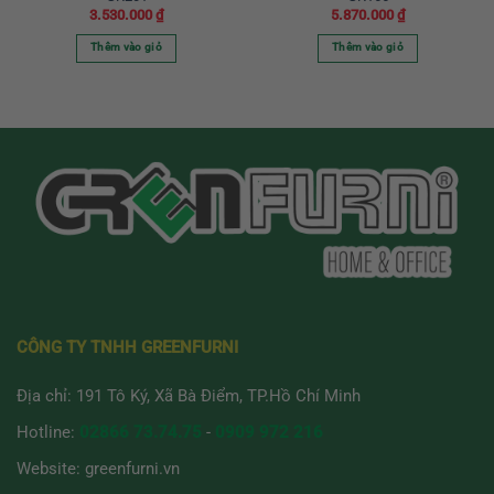
3.530.000
₫
5.870.000
₫
Thêm vào giỏ
Thêm vào giỏ
CÔNG TY TNHH GREENFURNI
Địa chỉ: 191 Tô Ký, Xã Bà Điểm, TP.Hồ Chí Minh
Hotline:
02866 73.74.75
-
0909 972 216
Website:
greenfurni.vn