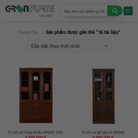
Chuyển
đến
nội
dung
Trang chủ
»
Sản phẩm được gắn thẻ “ tủ tài liệu”
Tủ hồ sơ nhập khẩu GR863 1M2
Tủ hồ sơ gỗ giá rẻ GR362
4.950.000
₫
3.850.000
₫