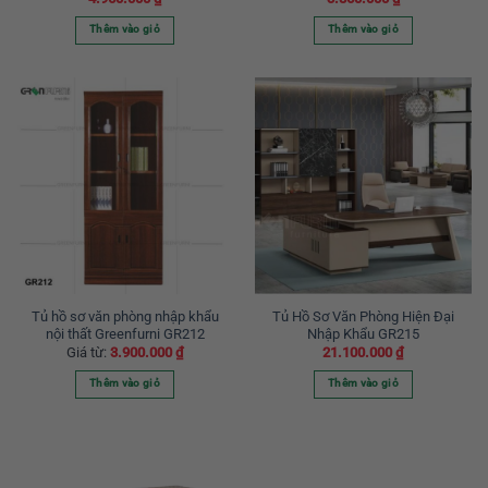
Thêm vào giỏ
Thêm vào giỏ
Tủ hồ sơ văn phòng nhập khẩu
Tủ Hồ Sơ Văn Phòng Hiện Đại
nội thất Greenfurni GR212
Nhập Khẩu GR215
Giá từ:
3.900.000
₫
21.100.000
₫
Thêm vào giỏ
Thêm vào giỏ
Sản
phẩm
này
có