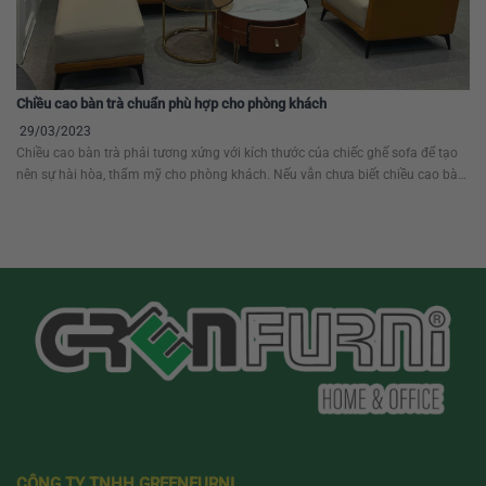
Chiều cao bàn trà chuẩn phù hợp cho phòng khách
29/03/2023
Chiều cao bàn trà phải tương xứng với kích thước của chiếc ghế sofa để tạo
nên sự hài hòa, thẩm mỹ cho phòng khách. Nếu vẫn chưa biết chiều cao bàn
trà sofa bao nhiêu, thì bài viết dưới đây sẽ giải đáp mọi thắc mắc cho bạn.
Mục lục1 Chiều cao bàn trà chuẩn...
CÔNG TY TNHH GREENFURNI