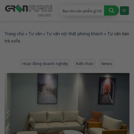
Chuyển
đến
nội
dung
Trang chủ
»
Tư vấn
»
Tư vấn nội thất phòng khách
»
Tư vấn bàn
trà sofa
Hoạt động doanh nghiệp
Kiến thức
News
Tin tức & sự kiện
Tư vấn nội thất
Tư vấn nội thất phòng ăn
Tư vấn nội thất phòng khách
Tư vấn nội thất phòng ngủ
Tư vấn nội thất văn phòng
Về chúng tôi