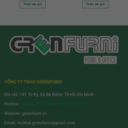
Thêm vào giỏ
Thêm vào giỏ
CÔNG TY TNHH GREENFURNI
Địa chỉ: 191 Tô Ký, Xã Bà Điểm, TP.Hồ Chí Minh
Hotline:
02866 73.74.75
-
0909 972 216
Website:
greenfurni.vn
Email:
noithat.greenfurni@gmail.com