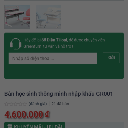
Hãy để lại
Số Điện THoại
, để được chuyên viên
Greenfurni tư vấn và hỗ trợ !
Gửi
Bàn học sinh thông minh nhập khẩu GR001
(đánh giá)
21
đã bán
Được
4.600.000
₫
xếp
hạng
0
KHUYẾN MÃI - ƯU ĐÃI