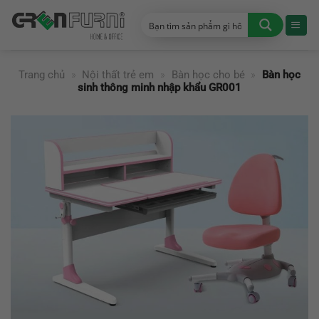
Chuyển
đến
nội
dung
Trang chủ
»
Nội thất trẻ em
»
Bàn học cho bé
»
Bàn học
sinh thông minh nhập khẩu GR001