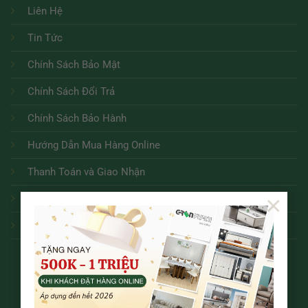
Liên Hệ
Tin Tức
Chính Sách Bảo Mật
Chính Sách Đổi Trả
Chính Sách Bảo Hành
Hướng Dẫn Mua Hàng Online
Thanh Toán và Giao Nhận
×
Điều Khoản Dịch Vụ
Tuyển dụng