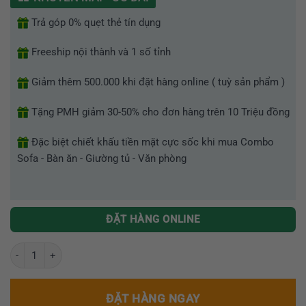
5
sao
Trả góp 0% quẹt thẻ tín dụng
Freeship nội thành và 1 số tỉnh
Giảm thêm 500.000 khi đặt hàng online ( tuỳ sản phẩm )
Tặng PMH giảm 30-50% cho đơn hàng trên 10 Triệu đồng
Đặc biệt chiết khấu tiền mặt cực sốc khi mua Combo
Sofa - Bàn ăn - Giường tủ - Văn phòng
ĐẶT HÀNG ONLINE
Bàn học sinh thông minh nhập khẩu GR001 số lượng
ĐẶT HÀNG NGAY