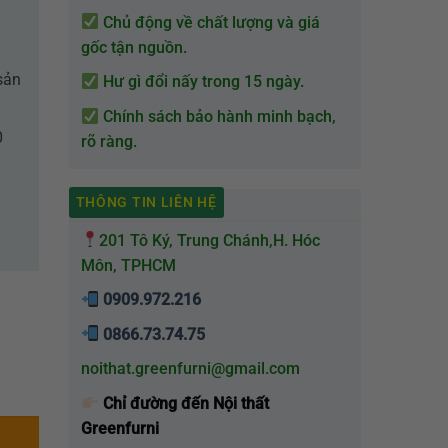
Chủ động về chất lượng và giá
gốc tận nguồn.
sản
Hư gì đổi nấy trong 15 ngày.
Chính sách bảo hành minh bạch,
0
rõ ràng.
THÔNG TIN LIÊN HỆ
201 Tô Ký, Trung Chánh,H. Hóc
Môn, TPHCM
0909.972.216
0866.73.74.75
noithat.greenfurni@gmail.com
ố lượng
Chỉ đường đến Nội thất
Greenfurni