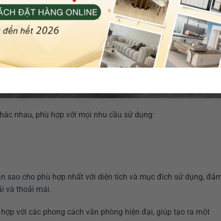
khác nhau, phù hợp với mọi nhu cầu sử dụng:
àn sao cho phù hợp nhất với diện tích và mục đích sử dụng, đả
i và thoải mái.
 hợp với các phong cách văn phòng hiện đại, giúp tạo ra một