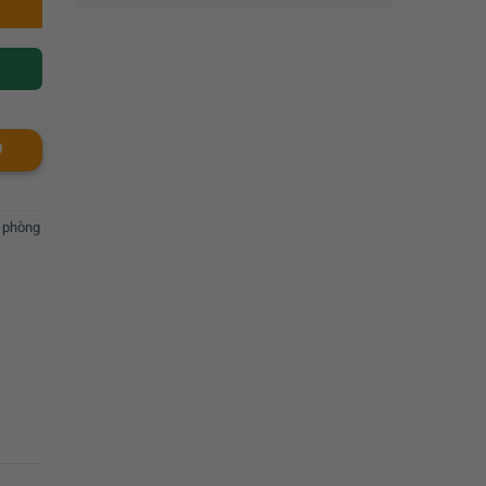
O
n phòng