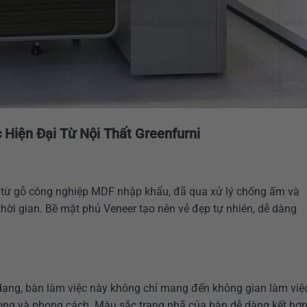
Hiện Đại Từ Nội Thất Greenfurni
t từ gỗ công nghiệp MDF nhập khẩu, đã qua xử lý chống ấm và
hời gian. Bề mặt phủ Veneer tạo nên vẻ đẹp tự nhiên, dễ dàng
a dạng, bàn làm việc này không chỉ mang đến không gian làm việ
ọng và phong cách. Màu sắc trang nhã của bàn dễ dàng kết hợ