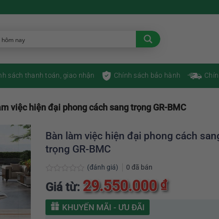
nh sách thanh toán, giao nhận
Chính sách bảo hành
Chín
àm việc hiện đại phong cách sang trọng GR-BMC
Bàn làm việc hiện đại phong cách san
trọng GR-BMC
(đánh giá)
0
đã bán
Được
29.550.000
₫
Giá từ:
xếp
hạng
0
KHUYẾN MÃI - ƯU ĐÃI
5
sao