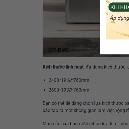
Kích thước linh hoạt
: đa dạng kích thước 
2400*19
00*
760mm
2600*19
00*
760mm
Bạn có thể dễ dàng chọn lựa kích thước b
bảo tạo ra một không gian làm việc rộng rã
Màu sắc của bàn được chọn lựa tỉ mỉ, phù