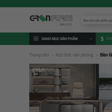
Chuyển
đến
nội
dung
Chí
DANH MỤC SẢN PHẨM
Trang chủ
»
Nội thất văn phòng
»
Bàn l