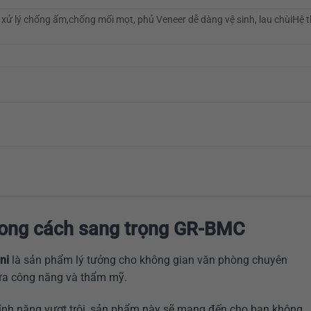
xử lý chống ấm,chống mối mọt, phủ Veneer dễ dàng vệ sinh, lau chùiHệ 
phong cách sang trọng GR-BMC
ni
là sản phẩm lý tưởng cho không gian văn phòng chuyên
ữa công năng và thẩm mỹ.
và tính năng vượt trội, sản phẩm này sẽ mang đến cho bạn không