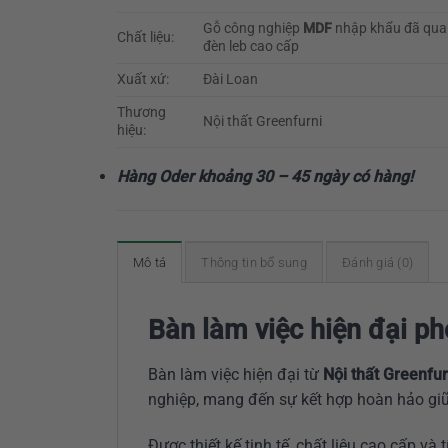
Gỗ công nghiệp
MDF
nhập khẩu đã qua 
Chất liệu:
đèn leb cao cấp
Xuất xứ:
Đài Loan
Thương
Nội thất Greenfurni
hiệu:
Hàng Oder khoảng 30 – 45 ngày có hàng!
Mô tả
Thông tin bổ sung
Đánh giá (0)
Bàn làm việc hiện đại 
Bàn làm việc hiện đại từ
Nội thất Greenfur
nghiệp, mang đến sự kết hợp hoàn hảo gi
Được thiết kế tinh tế, chất liệu cao cấp 