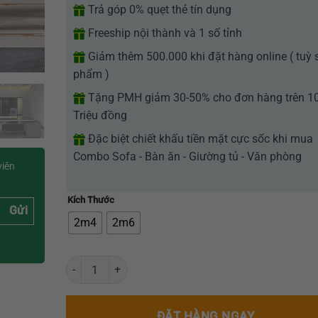
Trả góp 0% quẹt thẻ tín dụng
Freeship nội thành và 1 số tỉnh
Giảm thêm 500.000 khi đặt hàng online ( tuỳ 
phẩm )
Tặng PMH giảm 30-50% cho đơn hàng trên 1
Triệu đồng
Đặc biệt chiết khấu tiền mặt cực sốc khi mua
Combo Sofa - Bàn ăn - Giường tủ - Văn phòng
viên
Kích Thước
Gửi
2m4
2m6
Bàn làm việc hiện đại phong cách sang trọng GR-BMC s
ĐẶT HÀNG NGAY