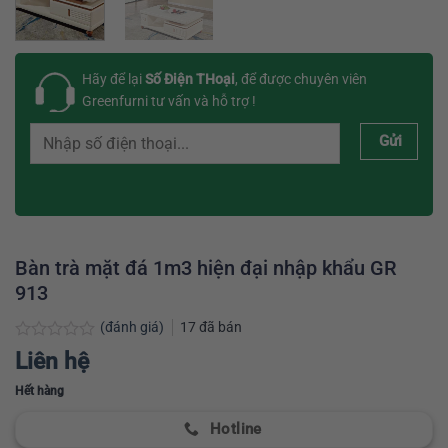
Hãy để lại
Số Điện THoại
, để được chuyên viên
Greenfurni tư vấn và hỗ trợ !
Gửi
Bàn trà mặt đá 1m3 hiện đại nhập khẩu GR
913
(đánh giá)
17
đã bán
Được
Liên hệ
xếp
hạng
Hết hàng
0
5
Hotline
sao