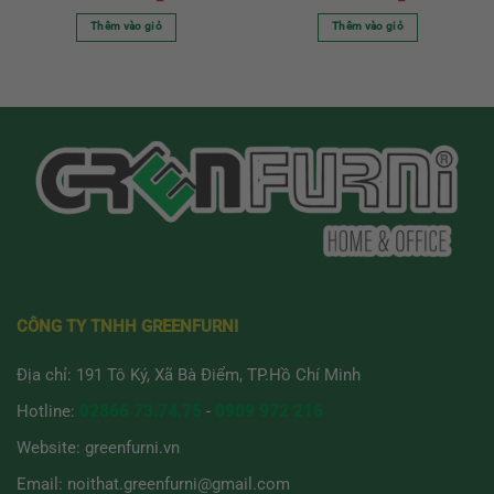
Thêm vào giỏ
Thêm vào giỏ
CÔNG TY TNHH GREENFURNI
Địa chỉ: 191 Tô Ký, Xã Bà Điểm, TP.Hồ Chí Minh
Hotline:
02866 73.74.75
-
0909 972 216
Website:
greenfurni.vn
Email:
noithat.greenfurni@gmail.com