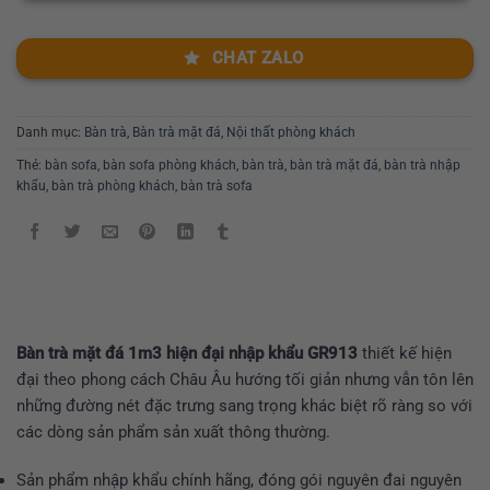
CHAT ZALO
Danh mục:
Bàn trà
,
Bàn trà mặt đá
,
Nội thất phòng khách
Thẻ:
bàn sofa
,
bàn sofa phòng khách
,
bàn trà
,
bàn trà mặt đá
,
bàn trà nhập
khẩu
,
bàn trà phòng khách
,
bàn trà sofa
Bàn trà mặt đá 1m3 hiện đại nhập khẩu GR913
thiết kế hiện
đại theo phong cách Châu Âu hướng tối giản nhưng vẫn tôn lên
những đường nét đặc trưng sang trọng khác biệt rõ ràng so với
các dòng sản phẩm sản xuất thông thường.
Sản phẩm nhập khẩu chính hãng, đóng gói nguyên đai nguyên