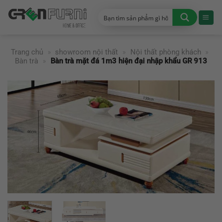
Chuyển
đến
nội
dung
Trang chủ
»
showroom nội thất
»
Nội thất phòng khách
»
Bàn trà
»
Bàn trà mặt đá 1m3 hiện đại nhập khẩu GR 913