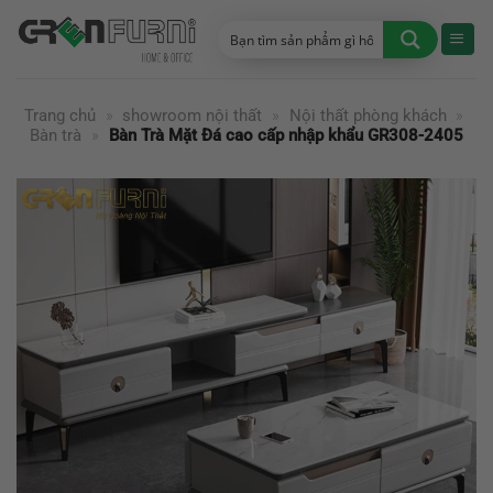
Chuyển
đến
nội
dung
Trang chủ
»
showroom nội thất
»
Nội thất phòng khách
»
Bàn trà
»
Bàn Trà Mặt Đá cao cấp nhập khẩu GR308-2405