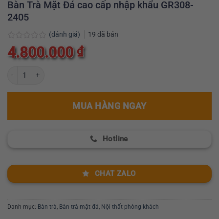
Bàn Trà Mặt Đá cao cấp nhập khẩu GR308-
2405
(đánh giá)
19
đã bán
Được
4.800.000
₫
xếp
hạng
0
Bàn Trà Mặt Đá cao cấp nhập khẩu GR308-2405 số lượng
5
sao
MUA HÀNG NGAY
Hotline
CHAT ZALO
Danh mục:
Bàn trà
,
Bàn trà mặt đá
,
Nội thất phòng khách