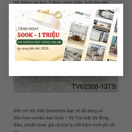
Hệ thống ray kéo 3 tầng, giảm chấn, lướt êm nhẹ
×
nhàng.
Đến với nội thất Greenfurni bạn sẽ dễ dàng sở
hữu trọn combo bàn Sofa – Kệ Tivi mặt đá đồng
điệu, chuẩn tone, giá cả hợp lý, tiết kiệm kinh phí tối