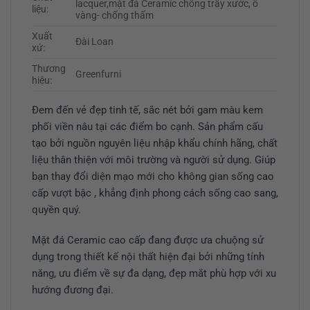
lacquer,mặt đá Ceramic chống trầy xước, ố
liệu:
vàng- chống thấm
Xuất
Đài Loan
xứ:
Thương
Greenfurni
hiệu:
Đem đến vẻ đẹp tinh tế, sắc nét bởi gam màu kem
phối viền nâu tại các điểm bo cạnh. Sản phẩm cấu
tạo bởi nguồn nguyên liệu nhập khẩu chính hãng, chất
liệu thân thiện với môi trường và người sử dụng. Giúp
bạn thay đổi diện mạo mới cho không gian sống cao
cấp vượt bậc , khẳng định phong cách sống cao sang,
quyền quý.
Mặt đá Ceramic cao cấp đang được ưa chuộng sử
dụng trong thiết kế nội thất hiện đại bởi những tính
năng, ưu điểm về sự đa dạng, đẹp mắt phù hợp với xu
hướng đương đại.