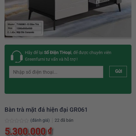
Hãy để lại
Số Điện THoại
, để được chuyên viên
Greenfurni tư vấn và hỗ trợ !
Gửi
Bàn trà mặt đá hiện đại GR061
(đánh giá)
22
đã bán
Được
5.300.000
₫
xếp