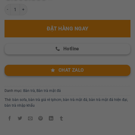
hạng
0
Bàn trà mặt đá hiện đại GR061 số lượng
5
sao
ĐẶT HÀNG NGAY
Hotline
CHAT ZALO
Danh mục:
Bàn trà
,
Bàn trà mặt đá
Thẻ:
bàn sofa
,
bàn trà giá rẻ tphcm
,
bàn trà mặt đá
,
bàn trà mặt đá hiện đại
,
bàn trà nhập khẩu