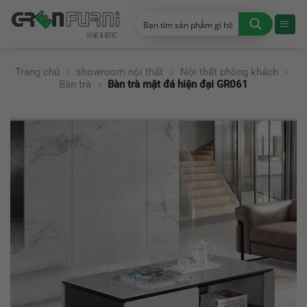
Chuyển
đến
nội
dung
Trang chủ
»
showroom nội thất
»
Nội thất phòng khách
»
Bàn trà
»
Bàn trà mặt đá hiện đại GR061