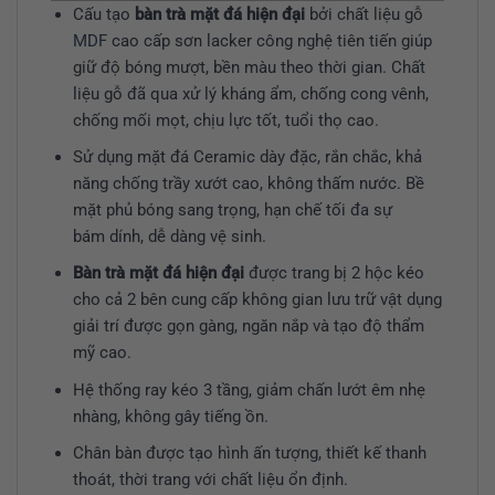
Cấu tạo
bàn trà mặt đá hiện đại
bởi chất liệu gỗ
MDF
cao cấp sơn lacker công nghệ tiên tiến giúp
giữ độ bóng mượt, bền màu theo thời gian. Chất
liệu gỗ đã qua xử lý kháng ẩm, chống cong vênh,
chống mối mọt, chịu lực tốt, tuổi thọ cao.
Sử dụng mặt đá Ceramic dày đặc, rắn chắc, khả
năng chống trầy xướt cao, không thấm nước. Bề
mặt phủ bóng sang trọng, hạn chế tối đa sự
bám dính, dễ dàng vệ sinh.
Bàn trà mặt đá hiện đại
được trang bị 2 hộc kéo
cho cả 2 bên cung cấp không gian lưu trữ vật dụng
giải trí được gọn gàng, ngăn nắp và tạo độ thẩm
mỹ cao.
Hệ thống ray kéo 3 tầng, giảm chấn lướt êm nhẹ
nhàng, không gây tiếng ồn.
Chân bàn được tạo hình ấn tượng, thiết kế thanh
thoát, thời trang với chất liệu ổn định.