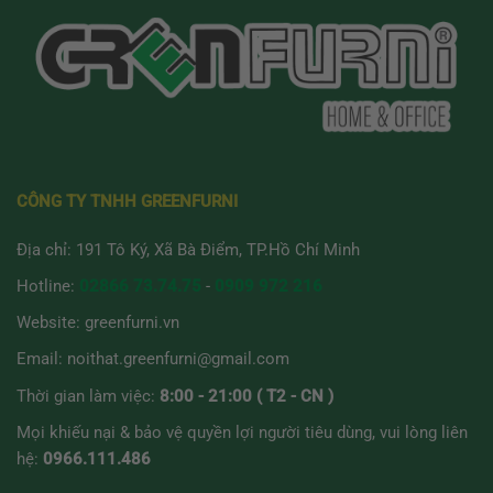
CÔNG TY TNHH GREENFURNI
Địa chỉ: 191 Tô Ký, Xã Bà Điểm, TP.Hồ Chí Minh
Hotline:
02866 73.74.75
-
0909 972 216
Website:
greenfurni.vn
Email:
noithat.greenfurni@gmail.com
Thời gian làm việc:
8:00 - 21:00 ( T2 - CN )
Mọi khiếu nại & bảo vệ quyền lợi người tiêu dùng, vui lòng liên
hệ:
0966.111.486