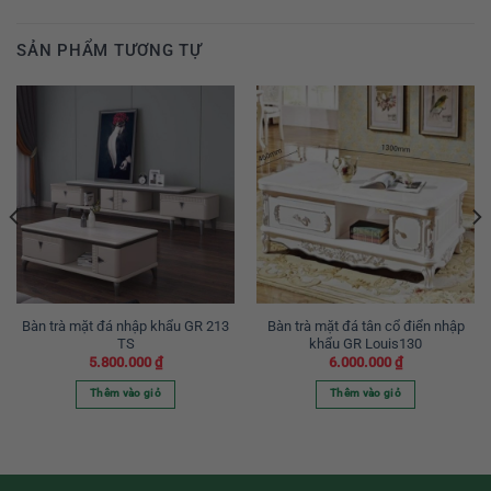
SẢN PHẨM TƯƠNG TỰ
Bàn trà mặt đá nhập khẩu GR 213
Bàn trà mặt đá tân cổ điển nhập
TS
khẩu GR Louis130
5.800.000
₫
6.000.000
₫
Thêm vào giỏ
Thêm vào giỏ