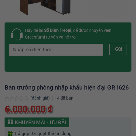
Hãy để lại
Số Điện THoại
, để được chuyên viên
Greenfurni tư vấn và hỗ trợ !
Gửi
Bàn trưởng phòng nhập khẩu hiện đại GR1626
(đánh giá)
14
đã bán
Được
6.000.000
₫
xếp
hạng
0
KHUYẾN MÃI - ƯU ĐÃI
5
sao
Trả góp 0% quẹt thẻ tín dụng