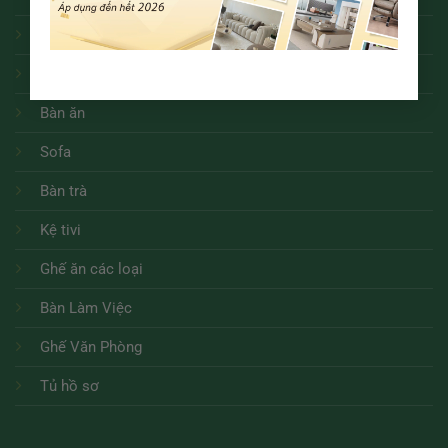
Bàn ăn tân cổ điển
Bàn ăn tròn
Bàn ăn
Sofa
Bàn trà
Kệ tivi
Ghế ăn các loại
Bàn Làm Việc
Ghế Văn Phòng
Tủ hồ sơ