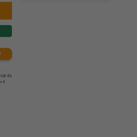
O
mặt đá
n 8