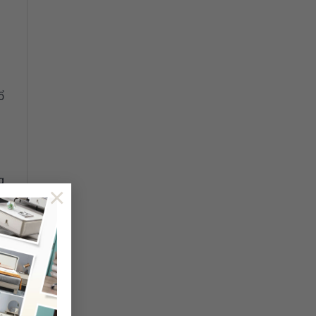
ổ
g
×