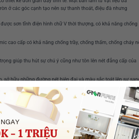
 thiết kế đơn giản đầy tinh tế. Mặt bàn làm từ vật liệu đá
 tròn ở các góc cạnh tạo nên sự thanh thoát, điệu đà nhưng
được sơn tĩnh điện hình chữ V thời thượng, có khả năng chống
mic cao cấp có khả năng chống trầy, chống thấm, chống cháy n
trọng giúp thu hút sự chú ý cũng như tôn lên nét đẳng cấp của
, sở hữu những đường nét hiện đại và màu sắc toát lên sự san
 đá + khung chân bàn + 4 hoặc 6 ghế bọc nệm cao cấp (khách