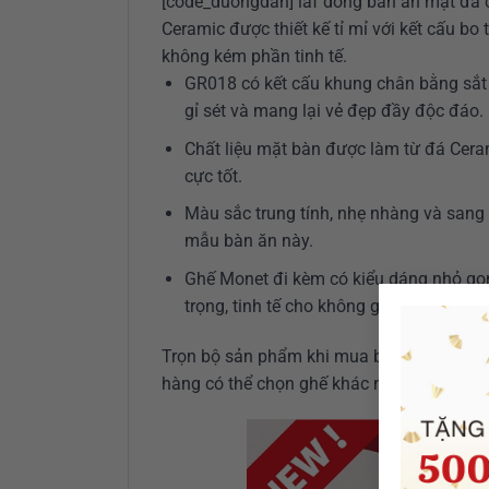
[code_duongdan] laf dòng bàn ăn mặt đá có
Ceramic được thiết kế tỉ mỉ với kết cấu bo
không kém phần tinh tế.
GR018 có kết cấu khung chân bằng sắt 
gỉ sét và mang lại vẻ đẹp đầy độc đáo.
Chất liệu mặt bàn được làm từ đá Cera
cực tốt.
Màu sắc trung tính, nhẹ nhàng và sang 
mẫu bàn ăn này.
Ghế Monet đi kèm có kiểu dáng nhỏ gọn
trọng, tinh tế cho không gian.
Trọn bộ sản phẩm khi mua bao gồm: 1 mặt
hàng có thể chọn ghế khác như trên)