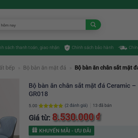
nh sách thanh toán, giao nhận
Chính sách bảo hành
Chín
ất bếp
»
Bộ bàn ăn mặt đá
»
Bộ bàn ăn chân sắt mặt 
Bộ bàn ăn chân sắt mặt đá Ceramic –
GR018
(
2
đánh giá)
13
đã bán
5.00
5.00
2
trên 5
8.530.000
₫
Giá từ:
dựa trên
đánh giá
KHUYẾN MÃI - ƯU ĐÃI