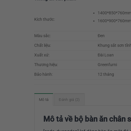
1400*850*760m
Kích thước:
1600*900*760m
Màu sắc:
Đen
Chất liệu:
Khung sắt sơn tĩn
Xuất xứ:
Đài Loan
Thương hiệu:
Greenfurni
Bảo hành:
12 tháng
Mô tả
Đánh giá (2)
Mô tả về bộ bàn ăn chân 