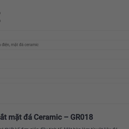
m
m
h điện, mặt đá ceramic
sắt mặt đá Ceramic – GR018