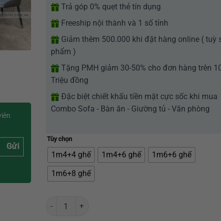
Trả góp 0% quẹt thẻ tín dụng
Freeship nội thành và 1 số tỉnh
Giảm thêm 500.000 khi đặt hàng online ( tuỳ 
phẩm )
Tặng PMH giảm 30-50% cho đơn hàng trên 1
Triệu đồng
Đặc biệt chiết khấu tiền mặt cực sốc khi mua
Combo Sofa - Bàn ăn - Giường tủ - Văn phòng
viên
Tùy chọn
Gửi
1m4+4 ghế
1m4+6 ghế
1m6+6 ghế
1m6+8 ghế
Bộ bàn ăn chân sắt mặt đá Ceramic - GR018 số lượng