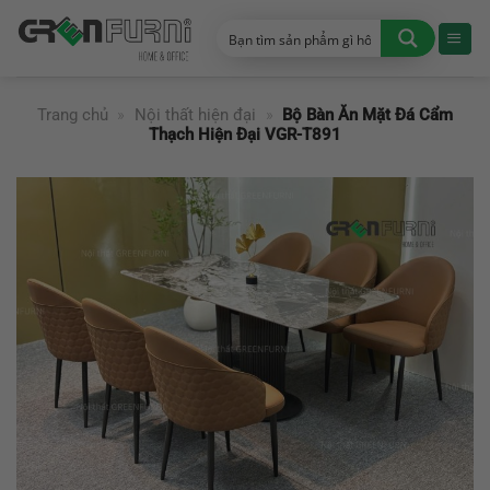
Chuyển
đến
nội
dung
Trang chủ
»
Nội thất hiện đại
»
Bộ Bàn Ăn Mặt Đá Cẩm
Thạch Hiện Đại VGR-T891