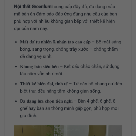
Nội thất Greenfurni
cung cấp đầy đủ, đa dạng mẫu
mã bàn ăn đảm bảo đáp ứng đúng nhu cầu của bạn
phù hợp với nhiều không gian bếp với thiết kế hiện
đại của năm nay.
𝐌𝐚̣̆𝐭 đ𝐚́ 𝐭𝐮̛̣ 𝐧𝐡𝐢𝐞̂𝐧 & 𝐧𝐡𝐚̂𝐧 𝐭𝐚̣𝐨 𝐜𝐚𝐨 𝐜𝐚̂́𝐩 – Bề mặt sáng
bóng, sang trọng, chống trầy xước – chống thấm –
dễ dàng vệ sinh.
𝐊𝐡𝐮𝐧𝐠 𝐛𝐚̀𝐧 𝐬𝐢𝐞̂𝐮 𝐛𝐞̂̀𝐧 – Kết cấu chắc chắn, sử dụng
lâu năm vẫn như mới.
𝐓𝐡𝐢𝐞̂́𝐭 𝐤𝐞̂́ 𝐡𝐢𝐞̣̂𝐧 đ𝐚̣𝐢, 𝐭𝐢𝐧𝐡 𝐭𝐞̂́ – Từ căn hộ chung cư đến
biệt thự, đều nâng tầm không gian sống.
Đ
𝐚 𝐝𝐚̣𝐧𝐠 𝐥𝐮̛̣𝐚 𝐜𝐡𝐨̣𝐧 𝐭𝐢𝐞̣̂𝐧 𝐧𝐠𝐡𝐢 – Bàn 4 ghế, 6 ghế, 8
ghế hay bàn ăn thông minh gấp gọn, phù hợp mọi
gia đình.