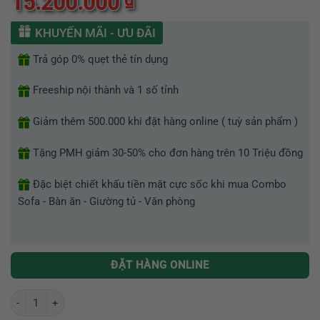
15.200.000
xếp
hạng
0
KHUYẾN MÃI - ƯU ĐÃI
5
sao
Trả góp 0% quẹt thẻ tín dụng
Freeship nội thành và 1 số tỉnh
Giảm thêm 500.000 khi đặt hàng online ( tuỳ sản phẩm )
Tặng PMH giảm 30-50% cho đơn hàng trên 10 Triệu đồng
Đặc biệt chiết khấu tiền mặt cực sốc khi mua Combo
Sofa - Bàn ăn - Giường tủ - Văn phòng
ĐẶT HÀNG ONLINE
Bộ Bàn Ăn Mặt Đá Cẩm Thạch Hiện Đại VGR-T891 số lượng