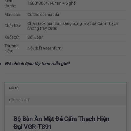
Kích
1600*800*760mm + 6 ghế
thước:
Màu sắc:
Có thể đổi mặt đá
Chân inox mạ titan sáng bóng, mặt đá Cẩm Thạch
Chất liệu:
chống trầy xước
Xuất xứ:
Đài Loan
Thương
Nội thất Greenfurni
hiệu:
Giá chênh lệch tùy theo mẫu ghế!
Mô tả
Đánh giá (0)
Bộ Bàn Ăn Mặt Đá Cẩm Thạch Hiện
Đại VGR-T891