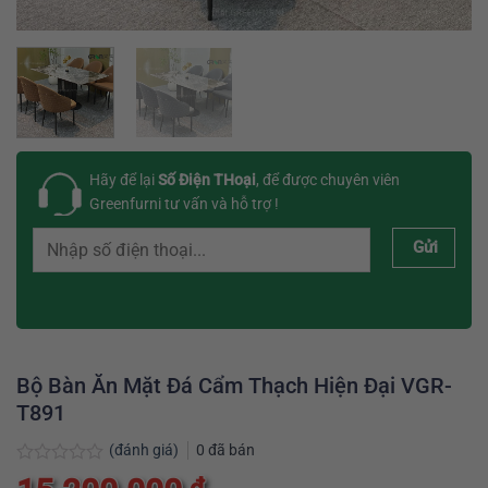
Hãy để lại
Số Điện THoại
, để được chuyên viên
Greenfurni tư vấn và hỗ trợ !
Gửi
Bộ Bàn Ăn Mặt Đá Cẩm Thạch Hiện Đại VGR-
T891
(đánh giá)
0
đã bán
Được
₫