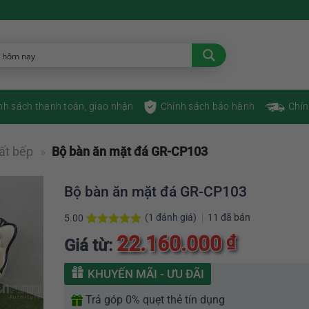
nh sách thanh toán, giao nhận
Chính sách bảo hành
Chín
ất bếp
»
Bộ bàn ăn mặt đá GR-CP103
Bộ bàn ăn mặt đá GR-CP103
(
1
đánh giá)
11
đã bán
5.00
5.00
1
trên 5
22.160.000
₫
Giá từ:
dựa trên
đánh giá
KHUYẾN MÃI - ƯU ĐÃI
Trả góp 0% quẹt thẻ tín dụng