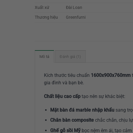
Xuất xứ
Đài Loan
Thương hiệu
Greenfurni
Mô tả
Đánh giá (1)
Kích thước tiêu chuẩn
1600x900x760mm
gia đình và bạn bè.
Chất liệu cao cấp
tạo nên sự khác biệt:
Mặt bàn đá marble nhập khẩu
sang trọ
Chân bàn composite
chắc chắn, chịu lự
Ghế gỗ sồi Mỹ
bọc nệm êm ái, tạo cảm 