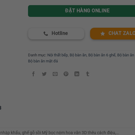
ĐẶT HÀNG ONLINE
Hotline
CHAT ZAL
Danh mục:
Nội thất bếp
,
Bộ bàn ăn
,
Bộ bàn ăn 6 ghế
,
Bộ bàn ăn
Bộ bàn ăn mặt đá
3
hập khẩu, ghế gỗ sồi Mỹ bọc nệm hoa văn 3D thêu cách điệu,…