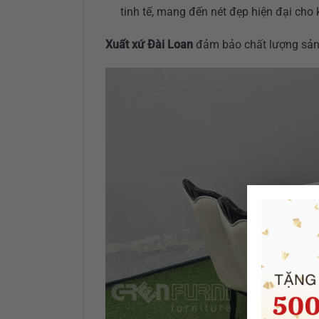
tinh tế, mang đến nét đẹp hiện đại cho
Xuất xứ Đài Loan
đảm bảo chất lượng sản