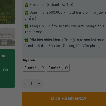
Freeship nội thành và 1 số tỉnh
Giảm thêm 500.000 khi đặt hàng online ( tuỳ 
phẩm )
Tặng PMH giảm 30-50% cho đơn hàng trên 1
Triệu đồng
Đặc biệt chiết khấu tiền mặt cực sốc khi mua
Combo Sofa - Bàn ăn - Giường tủ - Văn phòng
viên
Tùy chọn
1m6+6 ghế
1m6+8 ghế
Gửi
Bộ bàn ăn mặt đá GR-CP103 số lượng
MUA HÀNG NGAY