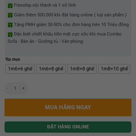
Freeship nội thành và 1 số tỉnh
Giảm thêm 500.000 khi đặt hàng online ( tuỳ sản phẩm )
Tặng PMH giảm 30-50% cho đơn hàng trên 10 Triệu đồng
Đặc biệt chiết khấu tiền mặt cực sốc khi mua Combo
Sofa - Bàn ăn - Giường tủ - Văn phòng
Tùy chọn
1m6+6 ghế
1m6+8 ghế
1m8+8 ghế
1m8+10 ghế
Bộ bàn ăn tân cổ điển đẳng cấp chân inox mạ vàng - AG05 số lượng
MUA HÀNG NGAY
ĐẶT HÀNG ONLINE