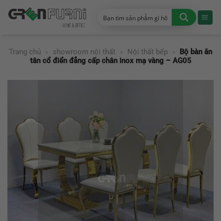
Chuyển
đến
nội
dung
Trang chủ
»
showroom nội thất
»
Nội thất bếp
»
Bộ bàn ăn
tân cổ điển đẳng cấp chân inox mạ vàng – AG05