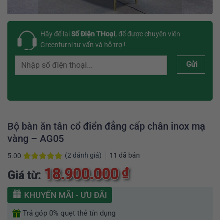
Hãy để lại
Số Điện THoại
, để được chuyên viên
Greenfurni tư vấn và hỗ trợ !
Gửi
Bộ bàn ăn tân cổ điển đẳng cấp chân inox mạ
vàng – AG05
(
2
đánh giá)
11
đã bán
5.00
5.00
2
trên 5
18.900.000
₫
Giá từ:
dựa trên
đánh giá
KHUYẾN MÃI - ƯU ĐÃI
Trả góp 0% quẹt thẻ tín dụng