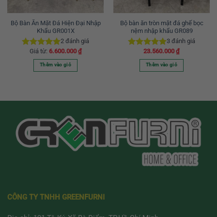
Bộ Bàn Ăn Mặt Đá Hiện Đại Nhập
Bộ bàn ăn tròn mặt đá ghế bọc
Khẩu GR001X
nệm nhập khẩu GR089
2
đánh giá
3
đánh giá
Giá từ:
6.600.000
₫
23.560.000
₫
Được xếp
Được xếp
hạng
5.00
hạng
5.00
Thêm vào giỏ
Thêm vào giỏ
5 sao
5 sao
Sản
phẩm
này
có
nhiều
biến
thể.
Các
tùy
chọn
có
thể
được
CÔNG TY TNHH GREENFURNI
chọn
trên