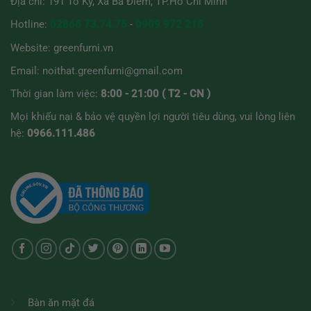
Địa chỉ: 191 Tô Ký, Xã Bà Điểm, TP.Hồ Chí Minh
trang
sản
Hotline:
02866 73.74.75
-
0909 972 216
phẩm
Website:
greenfurni.vn
Email:
noithat.greenfurni@gmail.com
Thời gian làm việc:
8:00 - 21:00 ( T2 - CN )
Mọi khiếu nại & bảo vệ quyền lợi người tiêu dùng, vui lòng liên
hệ:
0966.111.486
Bàn ăn mặt đá