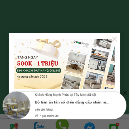
×
Khách Hàng Mạnh Phúc tại Tây Ninh đã đặt
Bộ bàn ăn tân cổ điển đẳng cấp chân inox mạ vàng - AG05 - 1m8+8 ghế
vào giỏ hàng
Về 7 giờ trước đó
© Bản quyền thuộc về NỘI THẤT GREENFURNI | Mã số doanh nghiệp số
0315347534, cung cấp ngày 23-10-2018, nơi cấp: Sở Kế Hoạch và Đầu Tư