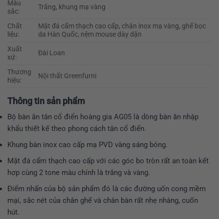
Màu
Trắng, khung mạ vàng
sắc:
Chất
Mặt đá cẩm thạch cao cấp, chân inox mạ vàng, ghế bọc
liệu:
da Hàn Quốc, nệm mouse dày dặn
Xuất
Đài Loan
xứ:
Thương
Nội thất Greenfurni
hiệu:
Thông tin sản phẩm
Bộ bàn ăn tân cổ điển hoàng gia AG05 là dòng bàn ăn nhập
khẩu thiết kế theo phong cách tân cổ điển.
Khung bàn inox cao cấp mạ PVD vàng sáng bóng.
Mặt đá cẩm thạch cao cấp với các góc bo tròn rất an toàn kết
hợp cùng 2 tone màu chính là trắng và vàng.
Điểm nhấn của bộ sản phẩm đó là các đường uốn cong mềm
mại, sắc nét của chân ghế và chân bàn rất nhẹ nhàng, cuốn
hút.