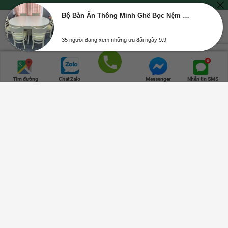
Bộ Bàn Ăn Thông Minh Ghế Bọc Nệm GR OVAN03
© Bản quyền thuộc về NỘI THẤT GREENFURNI | Mã số doanh nghiệp số
0315347534, cung cấp ngày 23-10-2018, nơi cấp: Sở Kế Hoạch và Đầu Tư
35 người đang xem những ưu đãi ngày 9.9
TPHCM.
Trang chủ
Danh mục
Cửa hàng
Giỏ hàng
Lên đầu
Gọi điện
Tìm đường
Chat Zalo
Messenger
Nhắn tin SMS