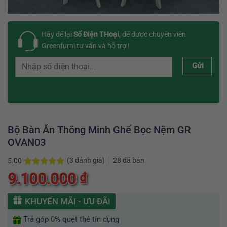
Hãy để lại
Số Điện THoại
, để được chuyên viên
Greenfurni tư vấn và hỗ trợ !
Gửi
Bộ Bàn Ăn Thông Minh Ghế Bọc Nệm GR
OVAN03
(
3
đánh giá)
28
đã bán
5.00
5.00
3
trên 5
9.100.000
₫
dựa trên
đánh giá
KHUYẾN MÃI - ƯU ĐÃI
Trả góp 0% quẹt thẻ tín dụng