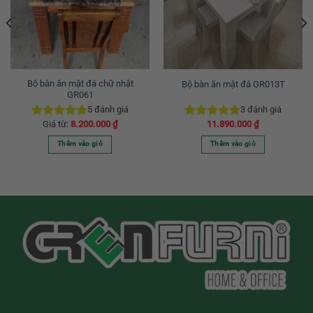
Bộ bàn ăn mặt đá chữ nhật
Bộ bàn ăn mặt đá GR013T
GR061
5
đánh giá
3
đánh giá
Giá từ:
8.200.000
₫
11.890.000
₫
Được xếp
Được xếp
hạng
5.00
hạng
5.00
Thêm vào giỏ
Thêm vào giỏ
5 sao
5 sao
Sản
phẩm
này
có
nhiều
biến
thể.
Các
tùy
chọn
có