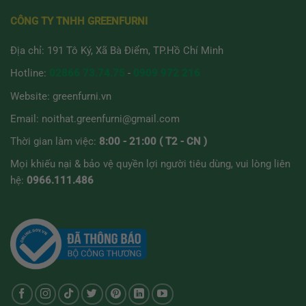
thể
được
CÔNG TY TNHH GREENFURNI
chọn
trên
Địa chỉ: 191 Tô Ký, Xã Bà Điểm, TP.Hồ Chí Minh
trang
sản
Hotline:
02866 73.74.75
-
0909 972 216
phẩm
Website:
greenfurni.vn
Email:
noithat.greenfurni@gmail.com
Thời gian làm việc:
8:00 - 21:00 ( T2 - CN )
Mọi khiếu nại & bảo vệ quyền lợi người tiêu dùng, vui lòng liên
hệ:
0966.111.486