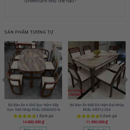
Greenfurni như thế nào?
SẢN PHẨM TƯƠNG TỰ
Bộ Bàn Ăn 6 Ghế Bọc Nệm Xếp
Bộ Bàn Ăn Mặt Đá Hiện Đại Nhập
Gọn 1M3 Nhập Khẩu GR60005-N
Khẩu GR912-024
1
đánh giá
3
đánh giá
14.500.000
₫
11.900.000
₫
Được xếp
Được xếp
hạng
5.00
hạng
5.00