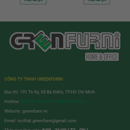
Thêm vào giỏ
Thêm vào giỏ
5 sao
5 sao
CÔNG TY TNHH GREENFURNI
Địa chỉ: 191 Tô Ký, Xã Bà Điểm, TP.Hồ Chí Minh
Hotline:
02866 73.74.75
-
0909 972 216
Website:
greenfurni.vn
Email:
noithat.greenfurni@gmail.com