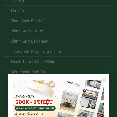
Liên Hệ
Tin Tức
Chính Sách Bảo Mật
Chính Sách Đổi Trả
Chính Sách Bảo Hành
Hướng Dẫn Mua Hàng Online
Thanh Toán và Giao Nhận
Điều Khoản Dịch Vụ
×
Tuyển dụng