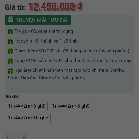
5.00
5
trên 5
12.450.000
₫
Giá từ:
dựa trên
đánh giá
KHUYẾN MÃI - ƯU ĐÃI
Trả góp 0% quẹt thẻ tín dụng
Freeship nội thành và 1 số tỉnh
Giảm thêm 500.000 khi đặt hàng online ( tuỳ sản phẩm )
Tặng PMH giảm 30-50% cho đơn hàng trên 10 Triệu đồng
Đặc biệt chiết khấu tiền mặt cực sốc khi mua Combo
Sofa - Bàn ăn - Giường tủ - Văn phòng
Tùy chọn
1m4=>2m+6 ghế
1m4=>2m+8 ghế
1m4=>2m+10 ghế
Bộ bàn ăn thông minh mặt đá Ceramic chân sắt sơn tĩnh điện GR019