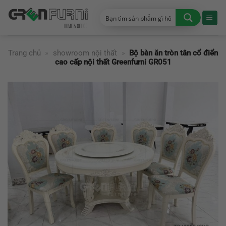
Chuyển
đến
nội
dung
Trang chủ
»
showroom nội thất
»
Bộ bàn ăn tròn tân cổ điển
cao cấp nội thất Greenfurni GR051