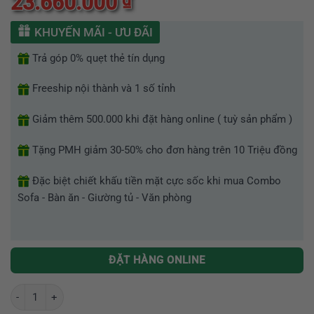
23.660.000
xếp
hạng
0
KHUYẾN MÃI - ƯU ĐÃI
5
sao
Trả góp 0% quẹt thẻ tín dụng
Freeship nội thành và 1 số tỉnh
Giảm thêm 500.000 khi đặt hàng online ( tuỳ sản phẩm )
Tặng PMH giảm 30-50% cho đơn hàng trên 10 Triệu đồng
Đặc biệt chiết khấu tiền mặt cực sốc khi mua Combo
Sofa - Bàn ăn - Giường tủ - Văn phòng
ĐẶT HÀNG ONLINE
Bộ bàn ăn tròn tân cổ điển cao cấp nội thất Greenfurni GR051 số lượ