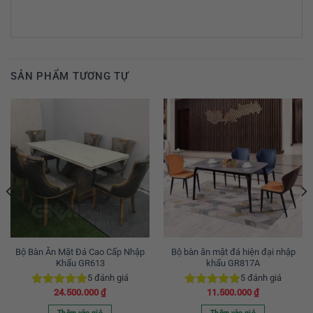
SẢN PHẨM TƯƠNG TỰ
Bộ Bàn Ăn Mặt Đá Cao Cấp Nhập
Bộ bàn ăn mặt đá hiện đại nhập
Khẩu GR613
khẩu GR817A
5
đánh giá
5
đánh giá
24.500.000
₫
11.500.000
₫
Được xếp
Được xếp
hạng
5.00
hạng
5.00
Thêm vào giỏ
Thêm vào giỏ