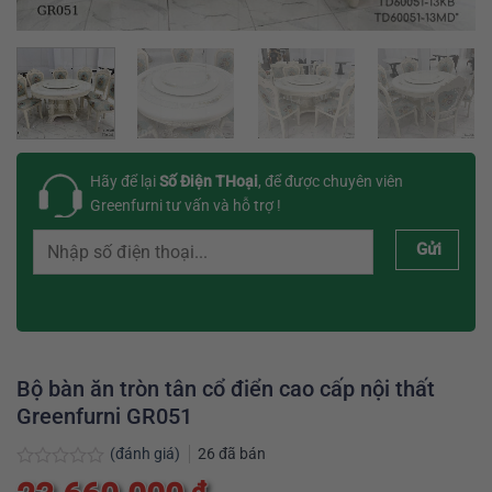
Hãy để lại
Số Điện THoại
, để được chuyên viên
Greenfurni tư vấn và hỗ trợ !
Gửi
Bộ bàn ăn tròn tân cổ điển cao cấp nội thất
Greenfurni GR051
(đánh giá)
26
đã bán
Được
₫