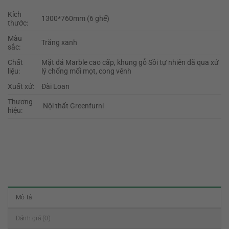
Kích
1300*760mm (6 ghế)
thước:
Màu
Trắng xanh
sắc:
Chất
Mặt đá Marble cao cấp, khung gỗ Sồi tự nhiên đã qua xử
liệu:
lý chống mối mọt, cong vênh
Xuất xứ:
Đài Loan
Thương
Nội thất Greenfurni
hiệu:
Mô tả
Đánh giá (0)