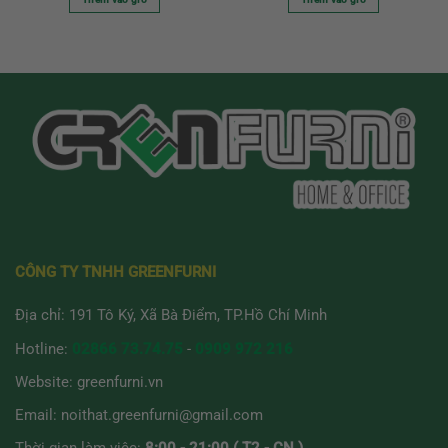
5 sao
5 sao
CÔNG TY TNHH GREENFURNI
Địa chỉ: 191 Tô Ký, Xã Bà Điểm, TP.Hồ Chí Minh
Hotline:
02866 73.74.75
-
0909 972 216
Website:
greenfurni.vn
Email:
noithat.greenfurni@gmail.com
Thời gian làm việc:
8:00 - 21:00 ( T2 - CN )