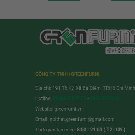
Sản
Sản
phẩm
phẩ
này
này
có
có
nhiều
nhiề
biến
biến
thể.
thể.
Các
Các
tùy
tùy
chọn
chọ
có
có
CÔNG TY TNHH GREENFURNI
thể
thể
được
đượ
Địa chỉ: 191 Tô Ký, Xã Bà Điểm, TP.Hồ Chí Min
chọn
chọ
Hotline:
02866 73.74.75
-
0909 972 216
trên
trên
trang
tran
Website:
greenfurni.vn
sản
sản
Email:
noithat.greenfurni@gmail.com
phẩm
phẩ
Thời gian làm việc:
8:00 - 21:00 ( T2 - CN )