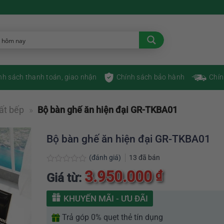
nh sách thanh toán, giao nhận
Chính sách bảo hành
Chín
ất bếp
»
Bộ bàn ghế ăn hiện đại GR-TKBA01
Bộ bàn ghế ăn hiện đại GR-TKBA01
(đánh giá)
13
đã bán
Được
3.950.000
₫
Giá từ:
xếp
hạng
0
KHUYẾN MÃI - ƯU ĐÃI
5
sao
Trả góp 0% quẹt thẻ tín dụng