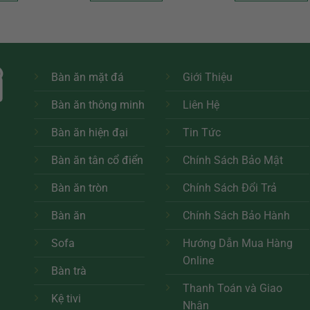
Sản
m
phẩm
này
có
u
nhiều
Bàn ăn mặt đá
Giới Thiệu
biến
Bàn ăn thông minh
Liên Hệ
thể.
Các
Bàn ăn hiện đại
Tin Tức
tùy
n
chọn
Bàn ăn tân cổ điển
Chính Sách Bảo Mật
có
thể
Bàn ăn tròn
Chính Sách Đổi Trả
c
được
h
Bàn ăn
Chính Sách Bảo Hành
n
chọn
trên
Sofa
Hướng Dẫn Mua Hàng
g
trang
Online
sản
Bàn trà
m
phẩm
Thanh Toán và Giao
Kệ tivi
Nhận