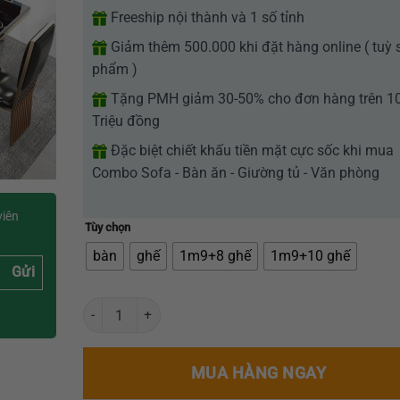
Freeship nội thành và 1 số tỉnh
Giảm thêm 500.000 khi đặt hàng online ( tuỳ 
phẩm )
Tặng PMH giảm 30-50% cho đơn hàng trên 1
Triệu đồng
Đặc biệt chiết khấu tiền mặt cực sốc khi mua
Combo Sofa - Bàn ăn - Giường tủ - Văn phòng
viên
Tùy chọn
bàn
ghế
1m9+8 ghế
1m9+10 ghế
Gửi
Bộ bàn ghế ăn hiện đại GR-TKBA01 số lượng
MUA HÀNG NGAY