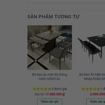
SẢN PHẨM TƯƠNG TỰ
òn mặt đá ghế
Bộ bàn ăn mặt đá thông
Bộ Bàn Ăn Mặt Đá
p khẩu GR089
minh GR001XL
Nhập Khẩu G
3
đánh giá
5
đánh giá
1
đ
0.000
₫
Giá từ:
17.360.000
₫
3.900.00
Được xếp
Được xếp
hạng
5.00
hạng
5.00
5 sao
5 sao
vào giỏ
Thêm vào giỏ
Thêm vào g