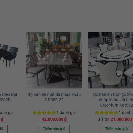
 Hiện Đại
Bộ bàn ăn mặt đá nhập khẩu
Bộ bàn ăn tròn gỗ Sồ
R002D
GR056-22
nhập khẩu nội thấ
Greenfurni GR052
ánh giá
1
đánh giá
1
đánh 
0
₫
42.000.000
₫
Giá từ:
21.000.000
Được xếp
Được xếp
hạng
5.00
hạng
5.00
5 sao
5 sao
iỏ
Thêm vào giỏ
Thêm vào giỏ