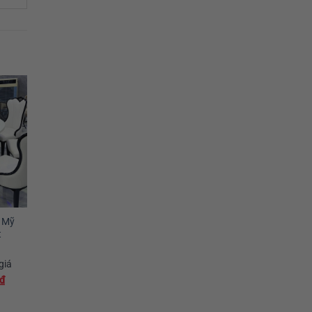
i Mỹ
t
giá
₫