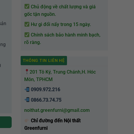
Chủ động về chất lượng và giá
gốc tận nguồn.
sản
Hư gì đổi nấy trong 15 ngày.
Chính sách bảo hành minh bạch,
rõ ràng.
àng
THÔNG TIN LIÊN HỆ
0
201 Tô Ký, Trung Chánh,H. Hóc
Môn, TPHCM
0909.972.216
0866.73.74.75
noithat.greenfurni@gmail.com
Chỉ đường đến Nội thất
Greenfurni