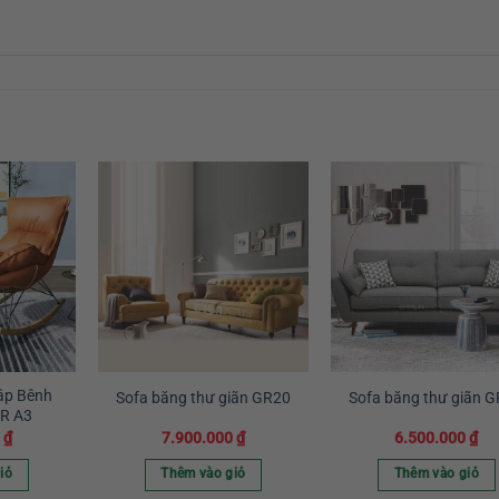
ập Bênh
Sofa băng thư giãn GR20
Sofa băng thư giãn 
R A3
0
₫
7.900.000
₫
6.500.000
₫
iỏ
Thêm vào giỏ
Thêm vào giỏ