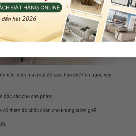
ự nhiên, nệm mút mật độ cao, hạn chế tình trạng xẹp
ấn đặc sắc cho sản phẩm.
gia cố thêm độ chắc chắn cho khung sườn ghế.
tốt.