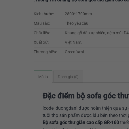
Kích thước:
2800*1700mm
Màu sắc:
Theo yêu cầu.
Chất liệu:
Khung gỗ dầu tự nhiên, nệm mút D40 
Xuất xứ:
Việt Nam.
Thương hiệu:
Greenfurni
Mô tả
Đánh giá (0)
Đặc điểm bộ sofa góc thư
[code_duongdan] được hoàn thiện qua sự c
tuổi thọ sản phẩm được lâu bền theo thời 
Bộ sofa góc thư giãn cao cấp GR-160
thiế