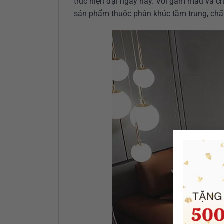
trúc hiện đại ngày nay. Với gam màu và ch
sản phẩm thuộc phân khúc tầm trung, ch