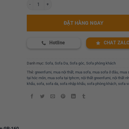
Bộ sofa góc thư giãn cao cấp GR-160 số lượng
ĐẶT HÀNG NGAY
Hotline
CHAT ZAL
Danh mục:
Sofa
,
Sofa Da
,
Sofa góc
,
Sofa phòng khách
Thẻ:
greenfurni
,
mua nội thất
,
mua sofa
,
mua sofa ở đâu
,
mua 
tại hóc môn
,
mua sofa tại tphcm
,
nội thất greenfurni
,
nội thất n
khẩu
,
sofa
,
sofa da
,
sofa nhập khẩu
,
sofa phòng khách
,
sofa v
ấp GR-160