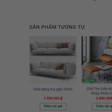
SẢN PHẨM TƯƠNG TỰ
Ghế Thư Giãn B
hư giãn GR05
Sofa băng thư giãn GR09
Nhập Khẩu G
0.000
₫
7.500.000
₫
2.890.00
vào giỏ
Thêm vào giỏ
Thêm vào g