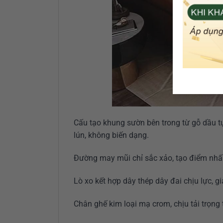
Cấu tạo khung sườn bên trong từ gỗ dầu t
lún, không biến dạng.
Đường may mũi chỉ sắc xảo, tạo điểm nh
Lò xo kết hợp dây thép dây đai chịu lực, 
Chân ghế kim loại mạ crom, chịu tải trọng 