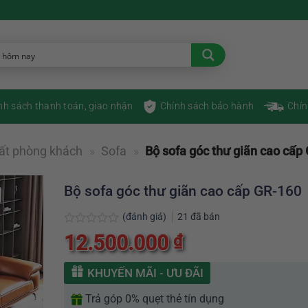
nh sách thanh toán, giao nhận
Chính sách bảo hành
Chín
hất phòng khách
»
Sofa
»
Bộ sofa góc thư giãn cao cấp
Bộ sofa góc thư giãn cao cấp GR-160
(đánh giá)
21
đã bán
Được
12.500.000
₫
xếp
hạng
0
KHUYẾN MÃI - ƯU ĐÃI
5
sao
Trả góp 0% quẹt thẻ tín dụng