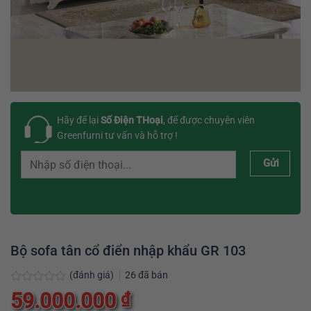
Hãy để lại
Số Điện THoại
, để được chuyên viên
Greenfurni tư vấn và hỗ trợ !
Gửi
Bộ sofa tân cổ điển nhập khẩu GR 103
(đánh giá)
26
đã bán
Được
59.000.000
₫
xếp