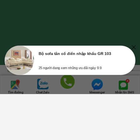
Bộ sofa tân cổ điển nhập khẩu GR 103
25 người đang xem những ưu đãi ngày 9.9
© Bản quyền thuộc về NỘI THẤT GREENFURNI | Mã số doanh nghiệp số
0315347534, cung cấp ngày 23-10-2018, nơi cấp: Sở Kế Hoạch và Đầu Tư
TPHCM.
Trang chủ
Danh mục
Cửa hàng
Giỏ hàng
Lên đầu
Gọi điện
Tìm đường
Chat Zalo
Messenger
Nhắn tin SMS