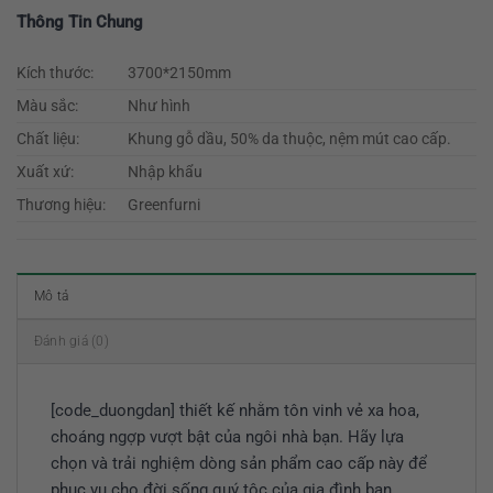
Thông Tin Chung
Kích thước:
3700*2150mm
Màu sắc:
Như hình
Chất liệu:
Khung gỗ dầu, 50% da thuộc, nệm mút cao cấp.
Xuất xứ:
Nhập khẩu
Thương hiệu:
Greenfurni
Mô tả
Đánh giá (0)
[code_duongdan] thiết kế
nhằm tôn vinh vẻ xa hoa,
choáng ngợp vượt bật của ngôi nhà bạn. Hãy lựa
chọn và trải nghiệm dòng sản phẩm cao cấp này để
phục vụ cho đời sống quý tộc của gia đình bạn.