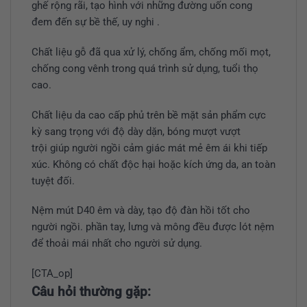
ghế rộng rãi, tạo hình với những đường uốn cong
đem đến sự bề thế, uy nghi .
Chất liệu gỗ đã qua xử lý, chống ẩm, chống mối mọt,
chống cong vênh trong quá trình sử dụng, tuổi thọ
cao.
Chất liệu da cao cấp phủ trên bề mặt sản phẩm cực
kỳ sang trọng với độ dày dặn, bóng mượt vượt
trội giúp người ngồi cảm giác mát mẻ êm ái khi tiếp
xúc. Không có chất độc hại hoặc kích ứng da, an toàn
tuyệt đối.
Nệm mút D40 êm và dày, tạo độ đàn hồi tốt cho
người ngồi. phần tay, lưng và mông đều được lót nệm
để thoải mái nhất cho người sử dụng.
[CTA_op]
Câu hỏi thường gặp: