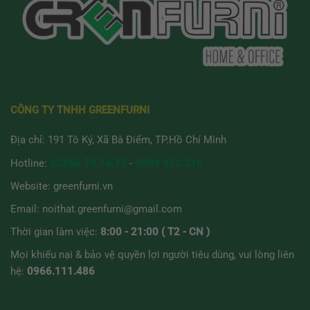
CÔNG TY TNHH GREENFURNI
Địa chỉ: 191 Tô Ký, Xã Bà Điểm, TP.Hồ Chí Minh
Hotline:
02866 73.74.75
-
0909 972 216
Website:
greenfurni.vn
Email:
noithat.greenfurni@gmail.com
Thời gian làm việc:
8:00 - 21:00 ( T2 - CN )
Mọi khiếu nại & bảo vệ quyền lợi người tiêu dùng, vui lòng liên
hệ:
0966.111.486