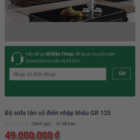
Hãy để lại
Số Điện THoại
, để được chuyên viên
Greenfurni tư vấn và hỗ trợ !
Gửi
Bộ sofa tân cổ điển nhập khẩu GR 125
(đánh giá)
31
đã bán
Được
49.000.000
₫
xếp