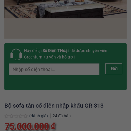
Hãy để lại
Số Điện THoại
, để được chuyên viên
Greenfurni tư vấn và hỗ trợ !
Gửi
Bộ sofa tân cổ điển nhập khẩu GR 313
(đánh giá)
24
đã bán
Được
75.000.000
₫
xếp