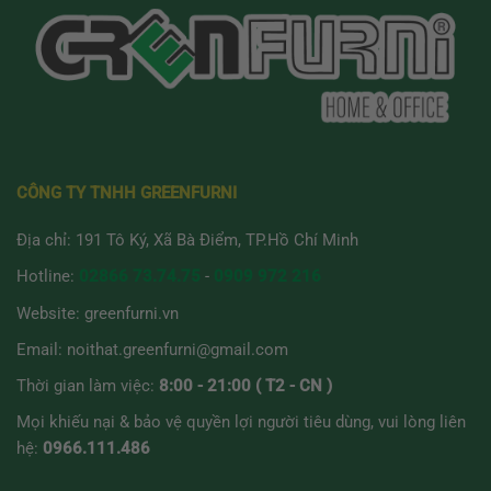
CÔNG TY TNHH GREENFURNI
Địa chỉ: 191 Tô Ký, Xã Bà Điểm, TP.Hồ Chí Minh
Hotline:
02866 73.74.75
-
0909 972 216
Website:
greenfurni.vn
Email:
noithat.greenfurni@gmail.com
Thời gian làm việc:
8:00 - 21:00 ( T2 - CN )
Mọi khiếu nại & bảo vệ quyền lợi người tiêu dùng, vui lòng liên
hệ:
0966.111.486