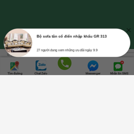
Bộ sofa tân cổ điển nhập khẩu GR 313
27 người đang xem những ưu đãi ngày 9.9
© Bản quyền thuộc về NỘI THẤT GREENFURNI | Mã số doanh nghiệp số
0315347534, cung cấp ngày 23-10-2018, nơi cấp: Sở Kế Hoạch và Đầu Tư
TPHCM.
Trang chủ
Danh mục
Cửa hàng
Giỏ hàng
Lên đầu
Gọi điện
Tìm đường
Chat Zalo
Messenger
Nhắn tin SMS