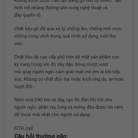
Khung sườn được cấu tạo bằng gỗ dầu tự nhiên, tạo
hình với những đường uốn cong nghệ thuật và
đầy quyến rũ.
Chất liệu gỗ đã qua xử lý, chống ẩm, chống mối mọt,
chống cong vênh trong quá trình sử dụng, tuổi thọ
cao.
Chất liệu da cao cấp phủ trên bề mặt sản phẩm cực
kỳ sang trọng với độ dày dặn, bóng mượt vượt
trội giúp người ngồi cảm giác mát mẻ êm ái khi tiếp
xúc. Không có chất độc hại hoặc kích ứng da, an toàn
tuyệt đối.
Nệm mút D40 êm và dày, tạo độ đàn hồi tốt cho
người ngồi. phần tay, lưng và mông đều được lót nệm
để thoải mái nhất cho người sử dụng.
[CTA_op]
Câu hỏi thường gặp: